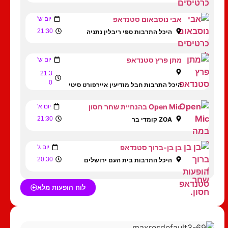
אבי נוסבאום סטנדאפ
יום ש'
21:30
היכל התרבות ספי ריבלין נתניה
מתן פרץ סטנדאפ
יום ש'
21:3
0
היכל התרבות חבל מודיעין איירפורט סיטי
Open Mic בהנחיית שחר חסון
יום א'
21:30
ZOA קומדי בר
בן בן-ברוך סטנדאפ
יום ג'
20:30
היכל התרבות בית העם ירושלים
לוח הופעות מלא