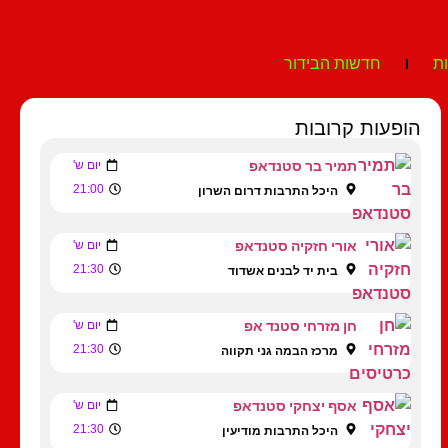
ת
חדשות הבידור
הופעות קרובות
תמיר בר סטנדאפ
יום ש'
21:00
היכל התרבות דרום השרון
אורי חזקיה סטנדאפ
יום ש'
21:30
בית יד לבנים אשדוד
חן מזרחי סטנד אפ
יום ש'
21:30
מרכז הבמה גני תקווה
אסף יצחקי סטנדאפ
יום ש'
21:30
היכל התרבות מודיעין