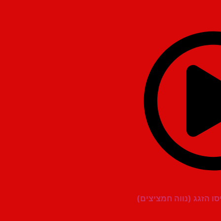
יסו הזגג (נווה חמציצים)