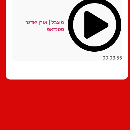
מוגבל | אורן יאדגר
סטנדאפ
00:03:55
סטנדאפ לצפייה ישירה