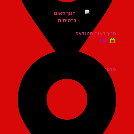
חנוך דאום סטנדאפ
יום ד'
מועדון הגריי יהוד