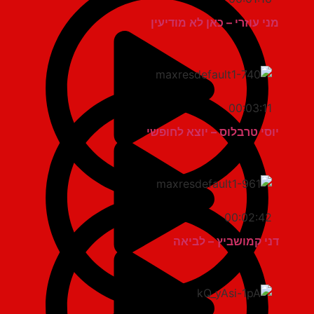
מני עוזרי – כאן לא מודיעין
00:03:11
יוסי טרבלוס – יוצא לחופשי
00:02:42
דני קמושביץ – לביאה