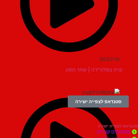
00:02:16
קרוז בפלורידה | שחר חסון
סטנדאפ לצפייה ישירה
צפייה ישירה
ונים קצרים