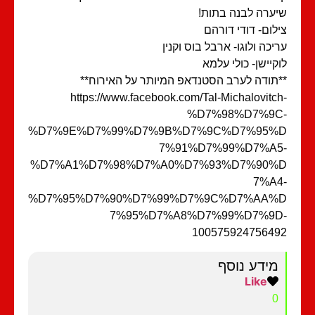
ערה לבנה בתות!
לום- דודי דורהם
יכה ולוגו- ארבל בוס וקנין
קיישן- כולי עלמא
תודה לערב הסטנדאפ המיותר על האירוח**
https://www.facebook.com/Tal-Michalovitc
%D7%98%D7%9C
%D7%9E%D7%99%D7%9B%D7%9C%D7%95%
7%91%D7%99%D7%A5
%D7%A1%D7%98%D7%A0%D7%93%D7%90%
7%A4
%D7%95%D7%90%D7%99%D7%9C%D7%AA%
7%95%D7%A8%D7%99%D7%9D
10057592475649
מידע נוסף
Like
0