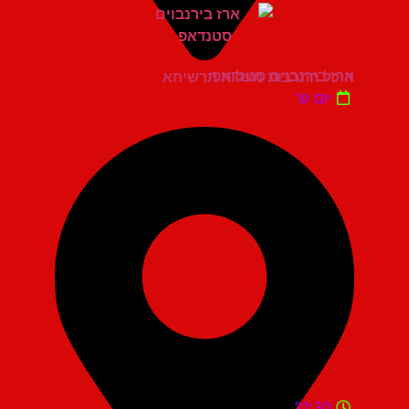
ארז בירנבוים סטנדאפ
היכל התרבות מעלות תרשיחא
יום ש'
21:30