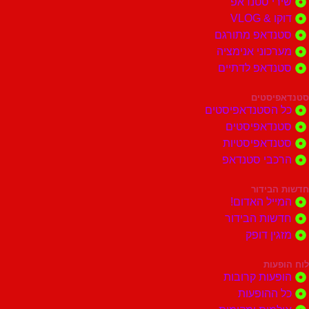
י סטנדאפ
 VLOG
דאפ מתורגם
וני אנימציה
דאפ לדתיים
סטים
הסטנדאפיסטים
דאפיסטים
דאפיסטיות
בי סטנדאפ
בידור
ל האדום!
ות הבידור
ן דופק
ות
ות קרובות
הופעות