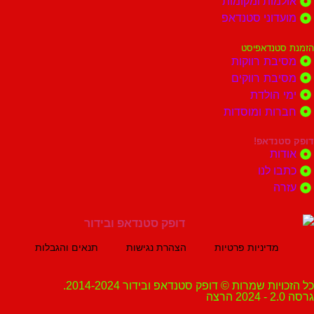
ות ומקומות
וני סטנדאפ
נדאפיסט
ת רווקות
ת רווקים
הולדת
ות ומוסדות
נדאפ!
ת
 לנו
ה
מדיניות פרטיות
הצהרת נגישות
תנאים והגבלות
ת שמרות © דופק סטנדאפ ובידור 2014-2024.