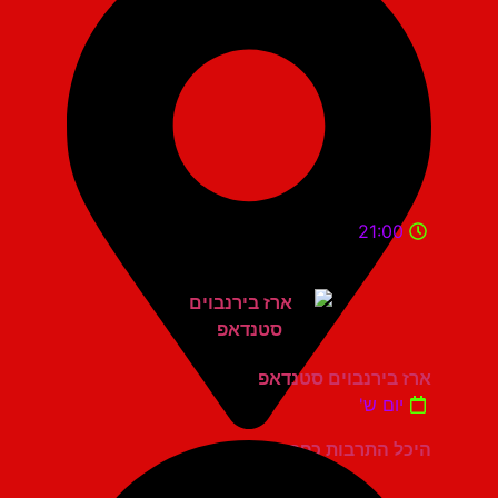
21:00
ארז בירנבוים סטנדאפ
יום ש'
היכל התרבות כפר סבא