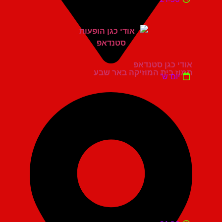
אודי כגן סטנדאפ
תמוז בית המוזיקה באר שבע
יום ש'