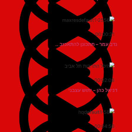
00:00:31
נדב עמר – תתכונן להתאכזב ..
00:02:08
דניאל כהן – יתוש עצבני
00:04:56