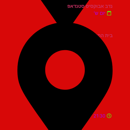
נדב אבוקסיס סטנדאפ
יום ש'
בית החייל תל אביב
21:30