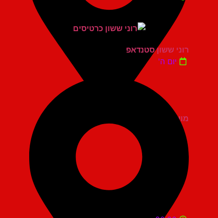
רוני ששון סטנדאפ
יום ה'
מועדון הגריי יהוד