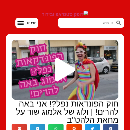
סטנדאפ VOD
וק הפונדאות נפל?! אני באה
הרים! | ולוג של אלמוג שור על
חאת הלהט"ב