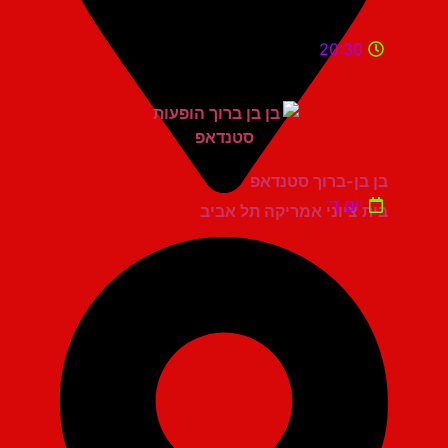
20:30
בן בן-ברוך סטנדאפ
יום ד'
בית ציוני אמריקה תל אביב