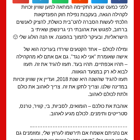
ני כמעט שבוע התקיימה המחאה למען שוויון זכויות
הילה הגאה, בעקבות נפילת חוק הפונדקאות
כתי לעשות הסברה להט"בית כושלת, להציק לאנשים
חוב, לפגוש את אהובתי רני גרינשפן שאיתי ב
שראליות, ובעיקר לתמוך בהפגנה. אז הנה הולוג שלי 🙂
ילה לכולם – אחד הקטעים שירדו בעריכה הוא של
שה שאומרת "אני לא נגד". גם אם אתם לא מהקהילה
תהיו אכפתיים. תהיו בעד. תעזו להגיד את זה. תעזו
וא לא רק במצעד הגאווה.
תעזו להגיד שהשנה היא שנת 2018, ועדיין אין שוויון זכויות
דינה שלנו. וצריך לתקן את זה. צריך לאהוב את כולם
תת לכולם לאהוב.
הבת את כולכם – הומואים, לסביות, בי, קוויר, טרנס,
רייטים ותימנים. לכולם מגיע לאהוב.
………………………………………………….
 נהניתם אשמח אם תירשמו לערוץ שלי, ומוזמנים גם