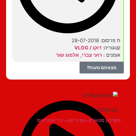
ת פרסום: 28-07-2018
קטגוריה:
דוקו / VLOG
אומנים :
רועי צברי
,
אלמוג שור
מצאתם טעות?
00:04:42
מערכון סטארט-אפ ניישן – ניר שטראוס