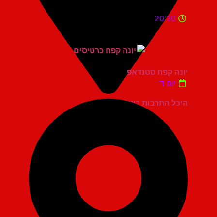
20:30
יונה קפח סטנדאפ
יום ד'
היכל התרבות ראשון לציון