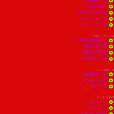
י סטנדאפ
 VLOG
דאפ מתורגם
וני אנימציה
דאפ לדתיים
סטים
הסטנדאפיסטים
דאפיסטים
דאפיסטיות
בי סטנדאפ
בידור
ל האדום!
ות הבידור
ן דופק
ות
ות קרובות
הופעות