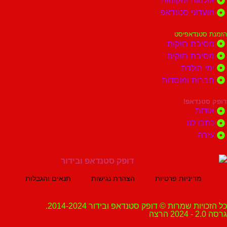
ות ומקומות
וני סטנדאפ
נדאפיסט
ת רווקות
ת רווקים
הולדת
ות ומוסדות
נדאפ!
ת
 לנו
ה
מדיניות פרטיות
הצהרת נגישות
תנאים והגבלות
ת שמרות © דופק סטנדאפ ובידור 2014-2024.