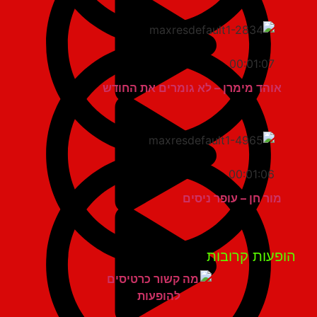
00:01:07
אוהד מימרן – לא גומרים את החודש
00:01:06
מור חן – עופר ניסים
פעות קרובות