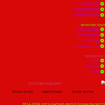
הופעות
ות ומקומות
וני סטנדאפ
נדאפיסט
ת רווקות
ת רווקים
הולדת
ות ומוסדות
נדאפ!
ת
 לנו
ה
מדיניות פרטיות
הצהרת נגישות
תנאים והגבלות
ת שמרות © דופק סטנדאפ ובידור 2014-2024.