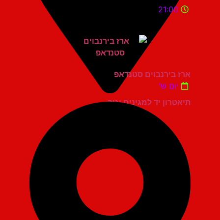
21:00
ארז בירנבוים סטנדאפ
יום ש'
תיאטרון יד למגינים יגור