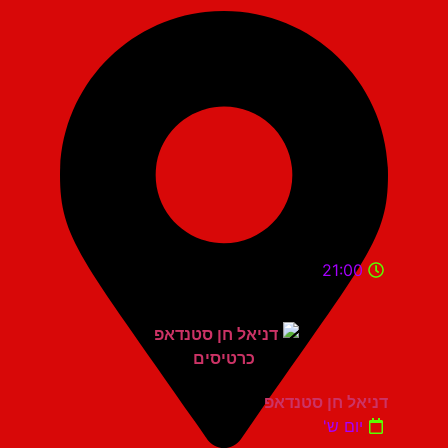
21:00
דניאל חן סטנדאפ
יום ש'