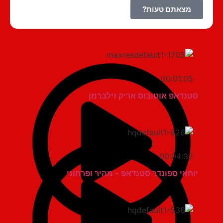
מצאתם טעות?
00:01:05
סטנדאפ אוטובוס אריק זילברמן
00:04:32
יוחאי ספונדר סטנדאפ – מהיר ופרחוני