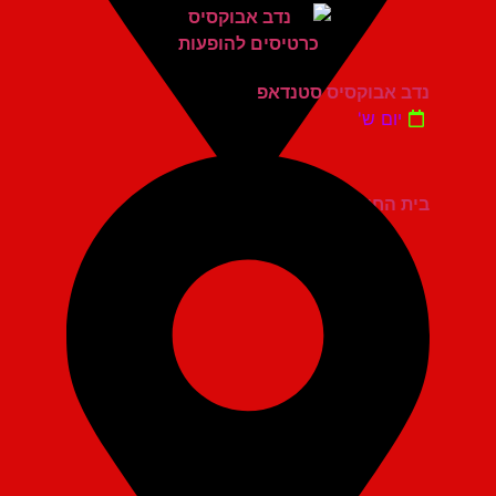
נדב אבוקסיס סטנדאפ
יום ש'
בית החייל תל אביב