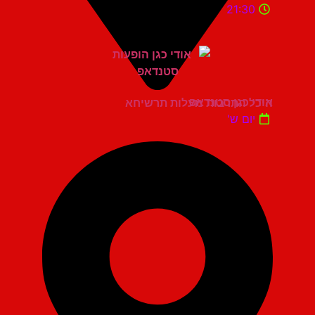
21:30
אודי כגן סטנדאפ
היכל התרבות מעלות תרשיחא
יום ש'