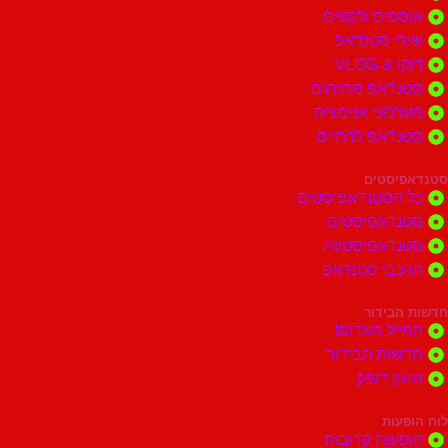
ים ולקטים
י סטנדאפ
 VLOG
דאפ מתורגם
וני אנימציה
דאפ לדתיים
סטים
הסטנדאפיסטים
דאפיסטים
דאפיסטיות
בי סטנדאפ
בידור
ל האדום!
ות הבידור
ן דופק
ות
ות קרובות