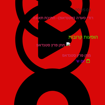
00:05:03
רודי סעדה (סטנדאפ)- חתיכת תאונה
פעות קרובות
מתן פרץ סטנדאפ
יום ש'