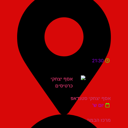
21:30
אסף יצחקי סטנדאפ
יום ש'
מרכז הבמה גני תקווה