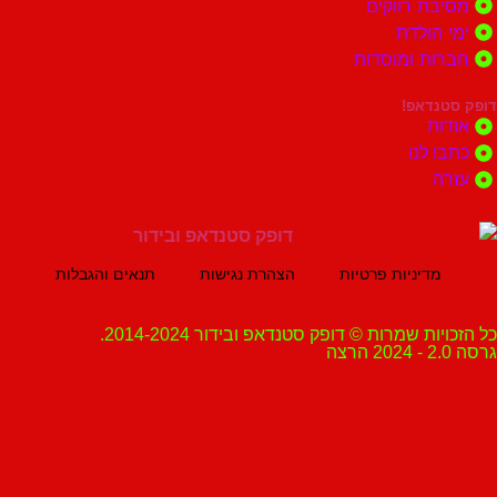
ת רווקים
הולדת
ות ומוסדות
נדאפ!
ת
 לנו
ה
מדיניות פרטיות
הצהרת נגישות
תנאים והגבלות
ת שמרות © דופק סטנדאפ ובידור 2014-2024.