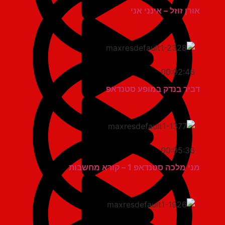
אורן זוזל – אינני אני
00:02:46
דביר בנדק במופע סטנדאפ
00:05:36
מני מלכה סטנדאפ 1 – קורא מחשבות