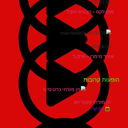
00:00:35
מתן לקס – חבורת הזבל
00:04:06
אוהד מימרן – פרק ב'
פעות קרובות
חן מזרחי סטנד אפ
יום ש'