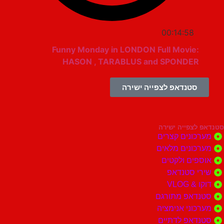
00:14:58
Funny Monday in LONDON Full Movie:
HASON , TARABLUS and SPONDER
סטנדאפ לצפייה ישירה
צפייה ישירה
ונים קצרים
ונים מלאים
ים ולקטים
י סטנדאפ
 VLOG
דאפ מתורגם
וני אנימציה
דאפ לדתיים