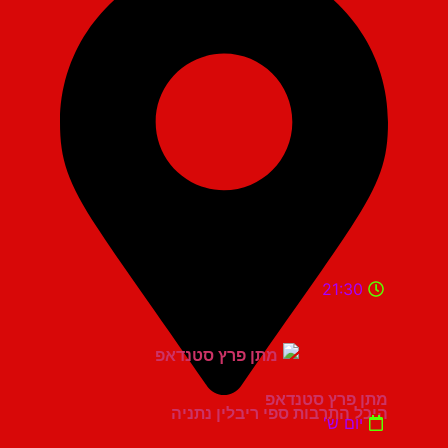
21:30
מתן פרץ סטנדאפ
היכל התרבות ספי ריבלין נתניה
יום ש'