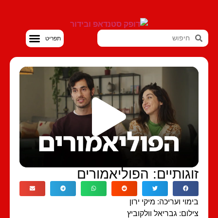
סטנדאפ VOD
וגותיים: הפוליאמורים
מוי ועריכה: מיקי ירון
לום: גבריאל וולקוביץ