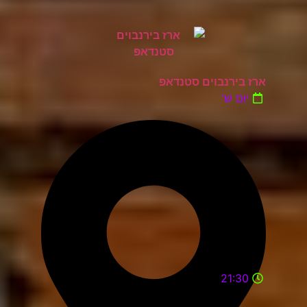
ארז בירנבוים סטנדאפ
יום ש'
21:30