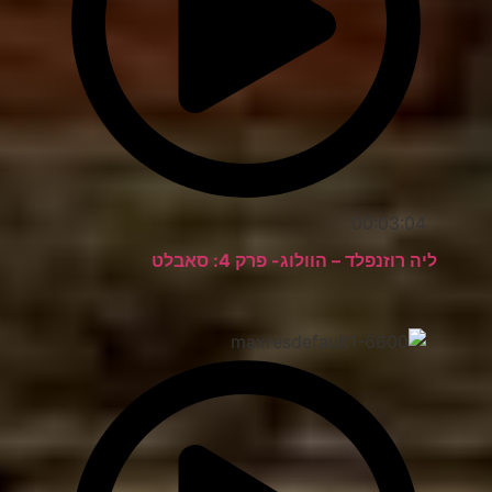
00:03:04
ליה רוזנפלד – הוולוג- פרק 4: סאבלט