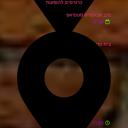
נדב אבוקסיס סטנדאפ
יום ש'
בית החייל תל אביב
21:30