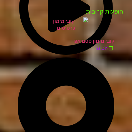
פעות קרובות
קובי מימון סטנדאפ
יום ה'