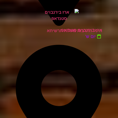
ארז בירנבוים סטנדאפ
היכל התרבות מעלות תרשיחא
יום ש'