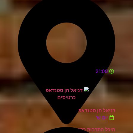
21:00
דניאל חן סטנדאפ
יום ש'
היכל התרבות כפר סבא