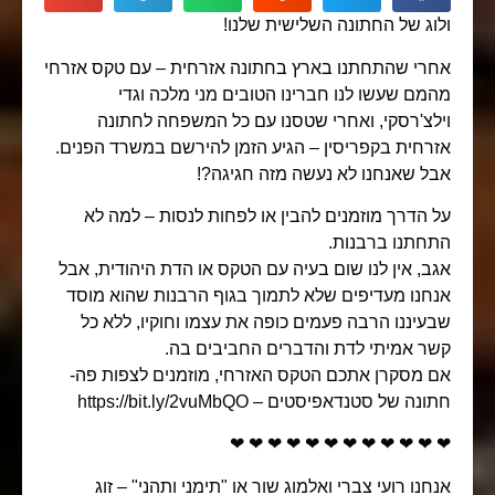
וג של החתונה השלישית שלנו!
רי שהתחתנו בארץ בחתונה אזרחית – עם טקס אזרחי
מם שעשו לנו חברינו הטובים מני מלכה וגדי
לצ'רסקי, ואחרי שטסנו עם כל המשפחה לחתונה
רחית בקפריסין – הגיע הזמן להירשם במשרד הפנים.
ל שאנחנו לא נעשה מזה חגיגה?!
 הדרך מוזמנים להבין או לפחות לנסות – למה לא
חתנו ברבנות.
ב, אין לנו שום בעיה עם הטקס או הדת היהודית, אבל
חנו מעדיפים שלא לתמוך בגוף הרבנות שהוא מוסד
עיננו הרבה פעמים כופה את עצמו וחוקיו, ללא כל
ר אמיתי לדת והדברים החביבים בה.
 מסקרן אתכם הטקס האזרחי, מוזמנים לצפות פה-
נה של סטנדאפיסטים – https://bit.ly/2vuMbQO
❤ ❤ ❤ ❤ ❤ ❤ ❤ ❤ ❤ ❤ ❤
חנו רועי צברי ואלמוג שור או "תימני ותהני" – זוג