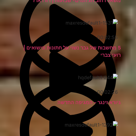
משאל רחוב חג המים- שבועות | דודו ארז
00:02:55
5 מחשבות של גבר נשוי על חתונות ונישואים |
רועי צברי
00:02:26
גיורא זינגר – המגיפה החדשה