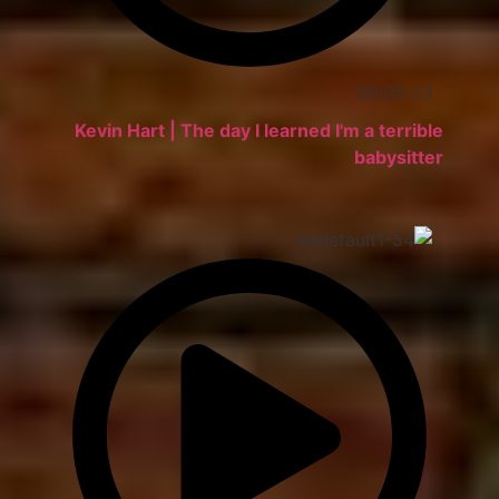
00:05:23
Kevin Hart | The day I learned I'm a terrible
babysitter