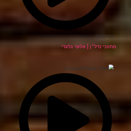
00:01:51
מתווכי נדל״ן | אלעד גלעדי