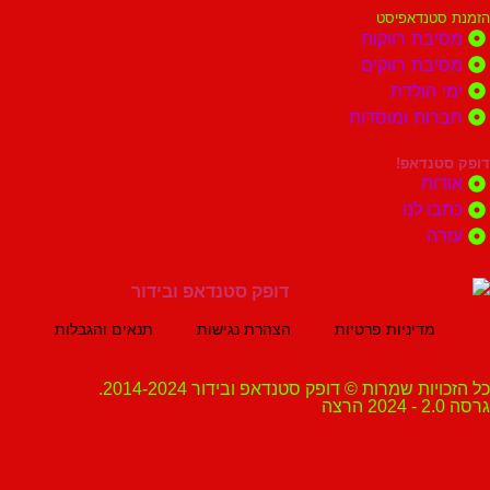
נדאפיסט
ת רווקות
ת רווקים
הולדת
ות ומוסדות
נדאפ!
ת
 לנו
ה
מדיניות פרטיות
הצהרת נגישות
תנאים והגבלות
ת שמרות © דופק סטנדאפ ובידור 2014-2024.