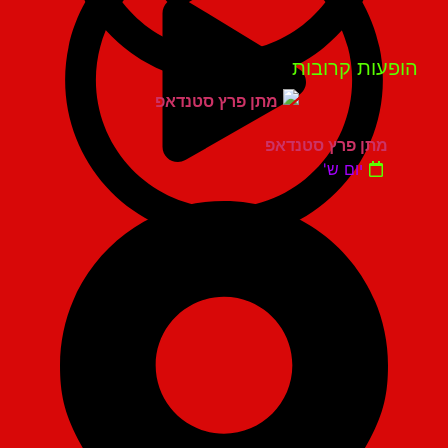
פעות קרובות
מתן פרץ סטנדאפ
יום ש'