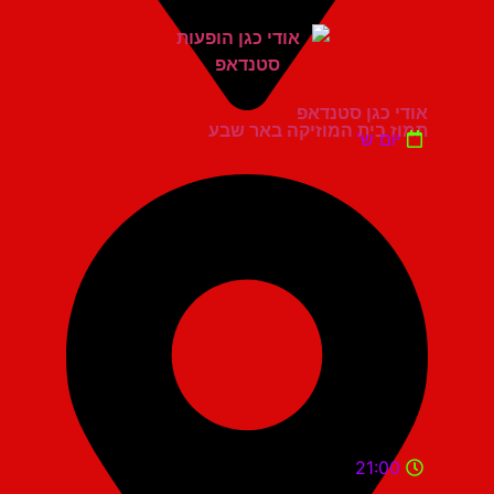
אודי כגן סטנדאפ
תמוז בית המוזיקה באר שבע
יום ש'
21:00