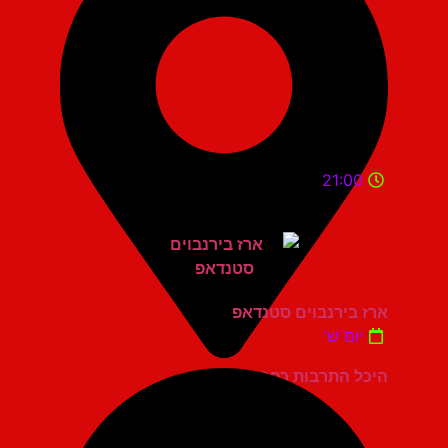
21:00
ארז בירנבוים סטנדאפ
יום ש'
היכל התרבות כפר סבא