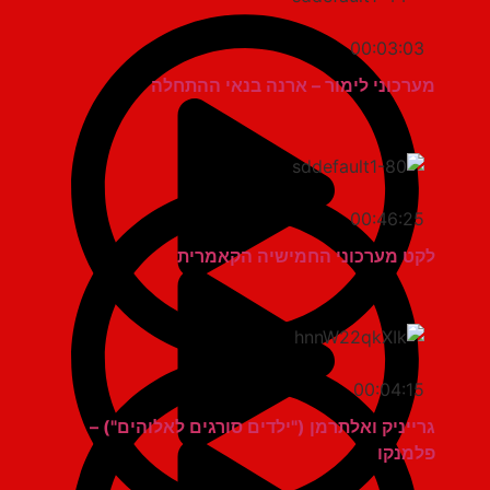
00:03:03
מערכוני לימור – ארנה בנאי ההתחלה
00:46:25
לקט מערכוני החמישיה הקאמרית
00:04:15
גרייניק ואלתרמן ("ילדים סורגים לאלוהים") –
פלמנקו