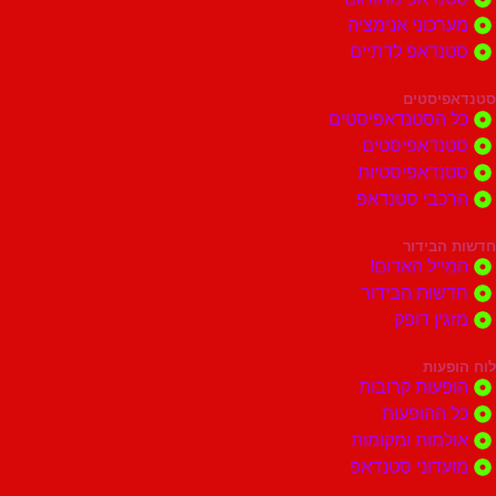
וני אנימציה
דאפ לדתיים
סטים
הסטנדאפיסטים
דאפיסטים
דאפיסטיות
בי סטנדאפ
בידור
ל האדום!
ות הבידור
ן דופק
ות
ות קרובות
הופעות
ות ומקומות
וני סטנדאפ