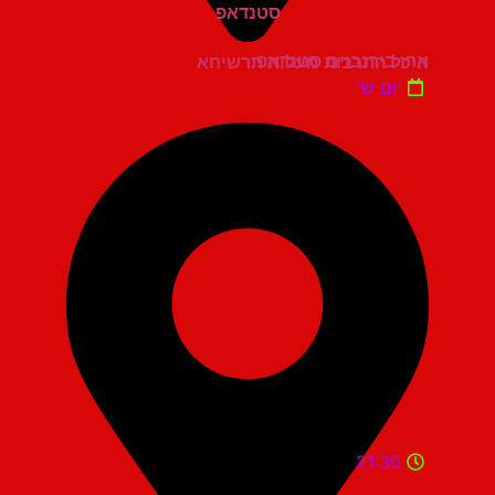
ארז בירנבוים סטנדאפ
היכל התרבות מעלות תרשיחא
יום ש'
21:30