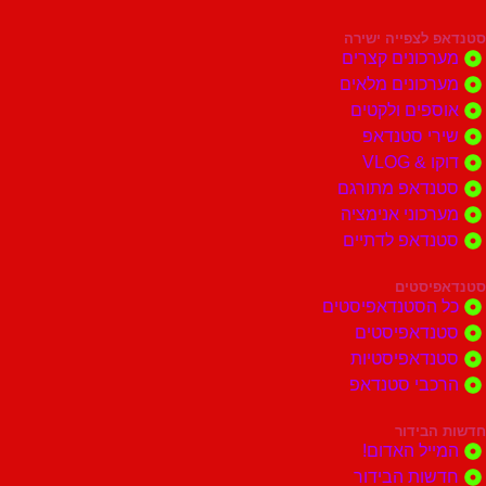
צפייה ישירה
ונים קצרים
ונים מלאים
ים ולקטים
י סטנדאפ
 VLOG
דאפ מתורגם
וני אנימציה
דאפ לדתיים
סטים
הסטנדאפיסטים
דאפיסטים
דאפיסטיות
בי סטנדאפ
בידור
ל האדום!
ות הבידור