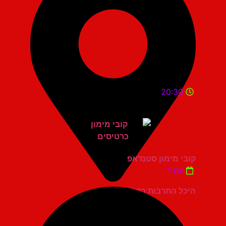
20:30
קובי מימון סטנדאפ
יום ד'
היכל התרבות כפר סבא