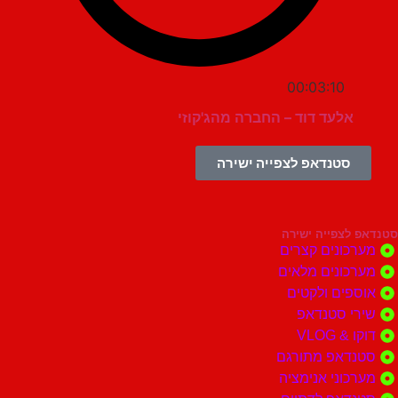
00:03:10
אלעד דוד – החברה מהג'קוזי
סטנדאפ לצפייה ישירה
צפייה ישירה
ונים קצרים
ונים מלאים
ים ולקטים
י סטנדאפ
 VLOG
דאפ מתורגם
וני אנימציה