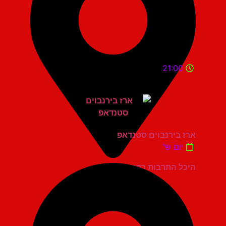
21:00
ארז בירנבוים סטנדאפ
יום ש'
היכל התרבות כפר סבא