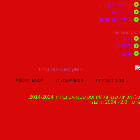
ת רווקים
הולדת
ות ומוסדות
נדאפ!
ת
 לנו
ה
מדיניות פרטיות
הצהרת נגישות
תנאים והגבלות
ת שמרות © דופק סטנדאפ ובידור 2014-2024.