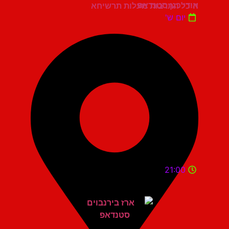
אודי כגן סטנדאפ
היכל התרבות מעלות תרשיחא
יום ש'
21:00