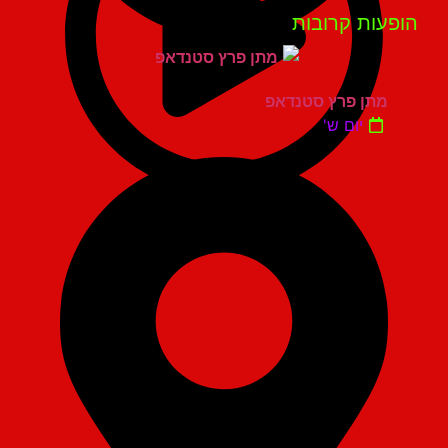
פעות קרובות
מתן פרץ סטנדאפ
יום ש'