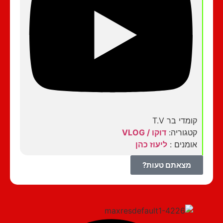
קומדי בר T.V
קטגוריה:
דוקו / VLOG
אומנים :
ליעוז כהן
מצאתם טעות?