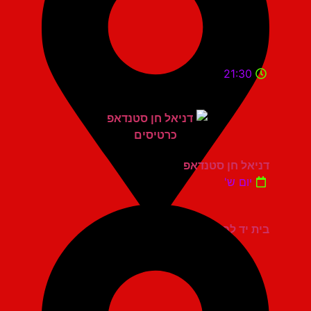
21:30
דניאל חן סטנדאפ
יום ש'
בית יד לבנים אשדוד