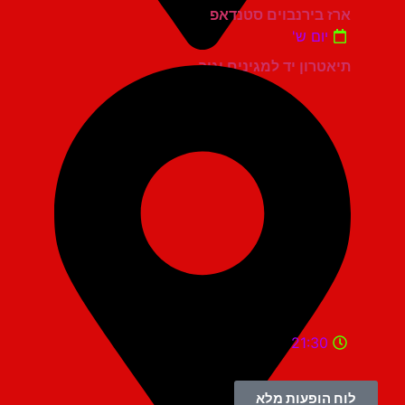
ארז בירנבוים סטנדאפ
יום ש'
תיאטרון יד למגינים יגור
21:30
לוח הופעות מלא