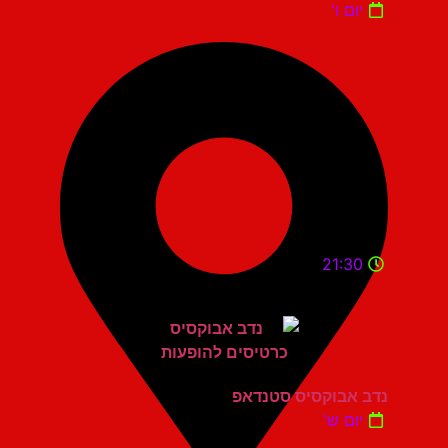
יום ו'
21:30
נדב אבוקסיס סטנדאפ
יום ש'