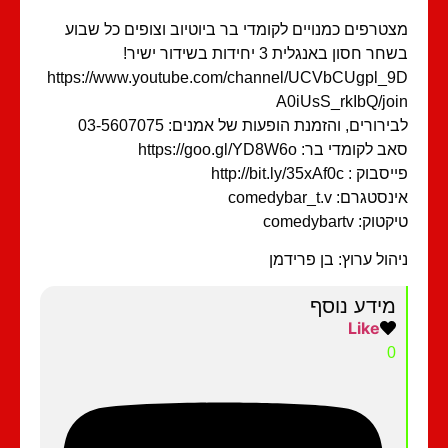
טרפים כמנויים לקומדי בר ביוטיוב וצופים כל שבוע
ר חסון באנגלית 3 יחידות בשידור ישיר!
https://www.youtube.com/channel/UCVbCUgpl_
A0iUsS_rkIbQ/jo
ירורים, והזמנת הופעות של אמנים: 03-5607075
 לקומדי בר: https://goo.gl/YD8W6o
וק : http://bit.ly/35xAf0c
סטגרם: comedybar_t.v
וק: comedybartv
הול ערוץ: בן פרידמן
מידע נוסף
Like
0