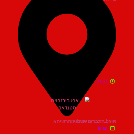
21:30
ארז בירנבוים סטנדאפ
היכל התרבות מעלות תרשיחא
יום ש'