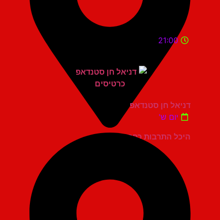
21:00
דניאל חן סטנדאפ
יום ש'
היכל התרבות כפר סבא