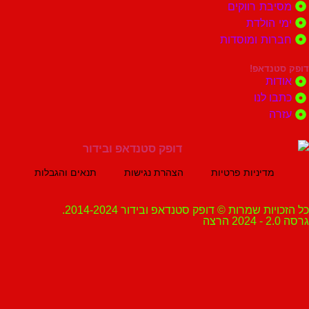
ת רווקים
הולדת
ות ומוסדות
נדאפ!
ת
 לנו
ה
מדיניות פרטיות
הצהרת נגישות
תנאים והגבלות
ת שמרות © דופק סטנדאפ ובידור 2014-2024.