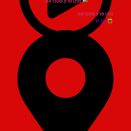
מתן פרץ סטנדאפ
יום ש'