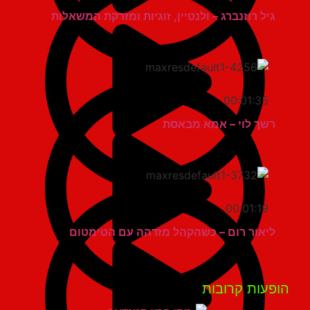
גיל רוזנברג – ולנטיין, זוגיות ומזרקת המשאלות
00:01:35
רשך לוי – אמא מבאסת
00:01:19
ליאור רום – כשהקהל מזדהה עם הטימטום
פעות קרובות