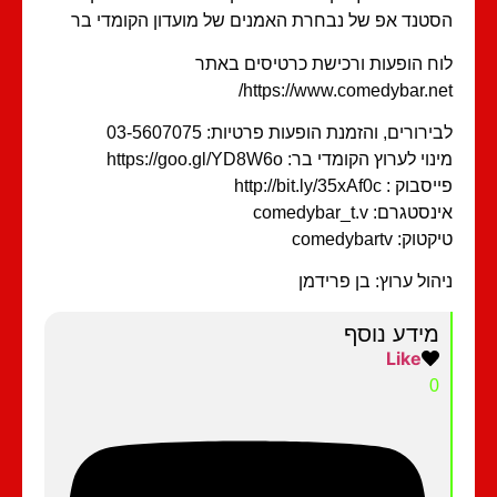
טנד אפ של נבחרת האמנים של מועדון הקומדי בר
ח הופעות ורכישת כרטיסים באתר
https://www.comedybar.ne
ירורים, והזמנת הופעות פרטיות: 03-5607075
וי לערוץ הקומדי בר: https://goo.gl/YD8W6o
וק : http://bit.ly/35xAf0c
סטגרם: comedybar_t.v
וק: comedybartv
הול ערוץ: בן פרידמן
מידע נוסף
Like
0