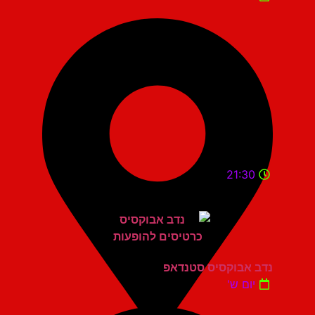
21:30
נדב אבוקסיס סטנדאפ
יום ש'