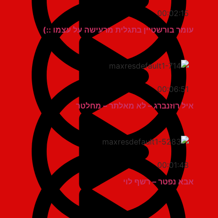
00:02:15
עומר בורשטיין בתגלית מרעישה על עצמו ::)
00:06:51
איל רוזנברג – לא מאלתר – מחלטר
00:01:48
אבא נפטר – רשף לוי