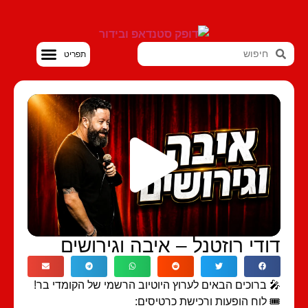
סטנדאפ VOD
ודי רוזטנל – איבה וגירושים
 ברוכים הבאים לערוץ היוטיוב הרשמי של הקומדי בר!
️ לוח הופעות ורכישת כרטיסים: