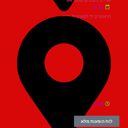
יום ש'
תיאטרון יד למגינים יגור
21:30
לוח הופעות מלא