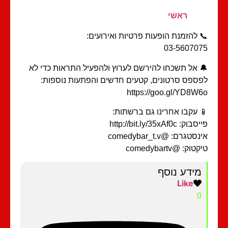
ראשי
 להזמנת הופעות פרטיות ואירועים:
03-56070
 אל תשכחו להירשם לערוץ ולהפעיל התראות כדי לא
ספס סרטונים, קטעים חדשים והפתעות נוספות:
https://goo.gl/YD8W
 עקבו אחרינו גם ברשתות:
וק: http://bit.ly/35xAf0c
סטגרם: @comedybar_t.v
טוק: @comedybartv
מידע נוסף
Like
0