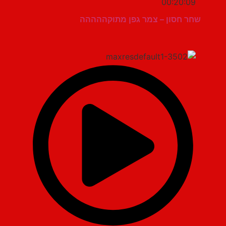
00:20:09
שחר חסון – צמר גפן מתוקההההה