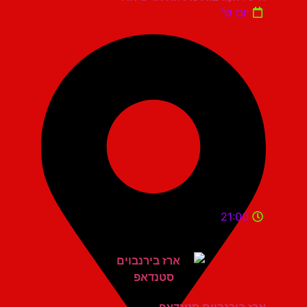
יום ש'
21:00
ארז בירנבוים סטנדאפ