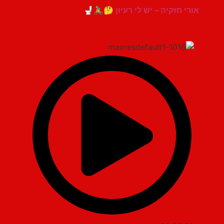
אורי חזקיה – יש לי רעיון 🤔🚴‍♂️🚽