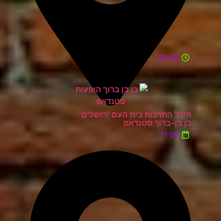
20:30
היכל התרבות בית העם ירושלים
בן בן-ברוך סטנדאפ
יום ד'