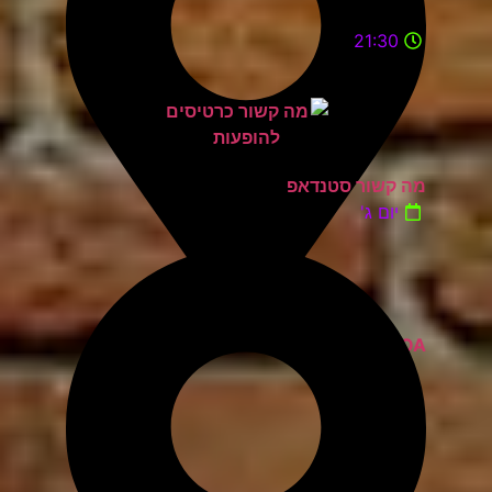
21:30
מה קשור סטנדאפ
יום ג'
ZOA קומדי בר