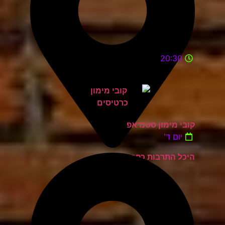
20:30
קובי מימון סטנדאפ
יום ד'
היכל התרבות כפר סבא