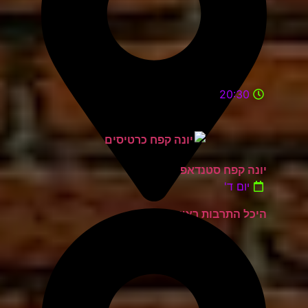
20:30
יונה קפח סטנדאפ
יום ד'
היכל התרבות ראשון לציון