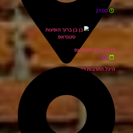
21:00
בן בן-ברוך סטנדאפ
יום ג'
היכל התרבות כפר סבא