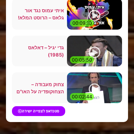
איתי עמוס נגד אור
גלאס – הרוסט המלא!
00:09:10
גדי יגיל – דאלאס
(1985)
00:05:50
צחוק מעבודה –
הצחוקופדיה על האו"ם
00:02:44
סטנדאפ לצפייה ישירה