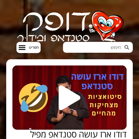
חדשות הבידור
סטנדאפ VOD
דודו ארז עושה סטנדאפ מפיל