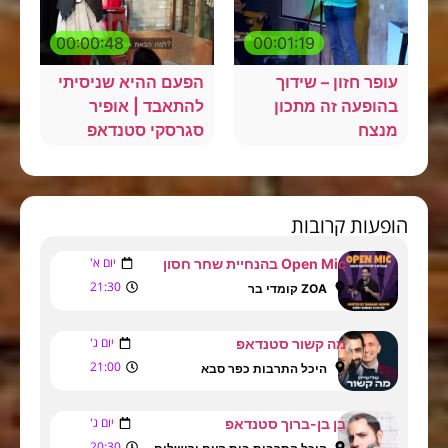
00:00:48
00:01:19
עופר חזון – שידוך
הפעם ההיא שניסיתי
בהופעה זה מתכון
להתאבד | אופיר
מנצח
סגרסקי סטנדאפ
הופעות קרובות
יום א'
Open Mic בהנחיית שחר חסון
21:30
ZOA קומדי בר
יום ג'
מה קשור סטנדאפ
21:00
היכל התרבות כפר סבא
יום ג'
בן בן-ברוך סטנדאפ
20:30