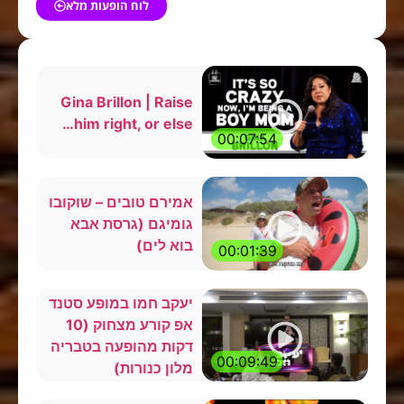
לוח הופעות מלא
Gina Brillon | Raise
him right, or else…
00:07:54
אמירם טובים – שוקובו
גומיגם (גרסת אבא
בוא לים)
00:01:39
יעקב חמו במופע סטנד
אפ קורע מצחוק (10
דקות מהופעה בטבריה
00:09:49
מלון כנורות)