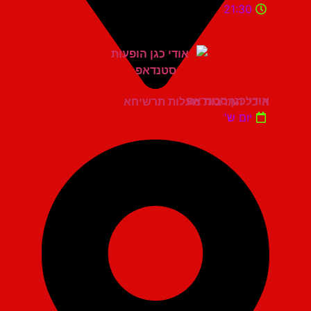
21:30
אודי כגן סטנדאפ
היכל התרבות מעלות תרשיחא
יום ש'