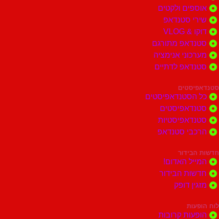
ים ולקטים
י סטנדאפ
 VLOG
דאפ מתורגם
וני אנימציה
דאפ לדתיים
סטים
הסטנדאפיסטים
דאפיסטים
דאפיסטיות
בי סטנדאפ
בידור
ל האדום!
ות הבידור
ן דופק
ות
ות קרובות