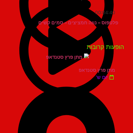
00:04:40
פלטפוס – נווה חמציצים – סמים קשים
פעות קרובות
מתן פרץ סטנדאפ
יום ש'