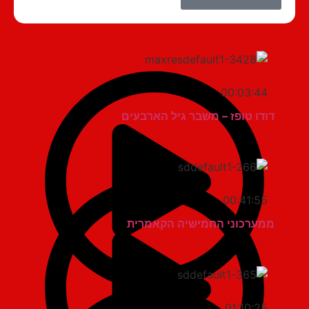
00:03:44
דודו טופז – משבר גיל הארבעים
00:41:55
ממערכוני החמישיה הקאמרית
01:10:25