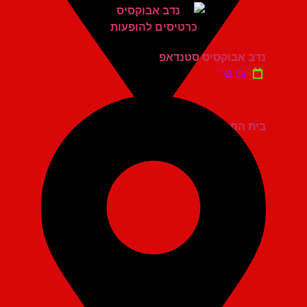
נדב אבוקסיס סטנדאפ
יום ש'
בית החייל תל אביב