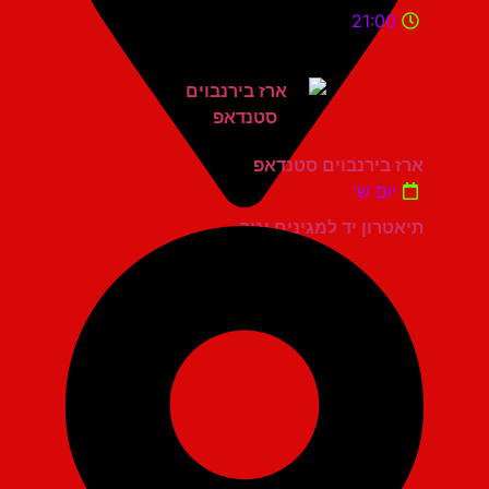
21:00
ארז בירנבוים סטנדאפ
יום ש'
תיאטרון יד למגינים יגור