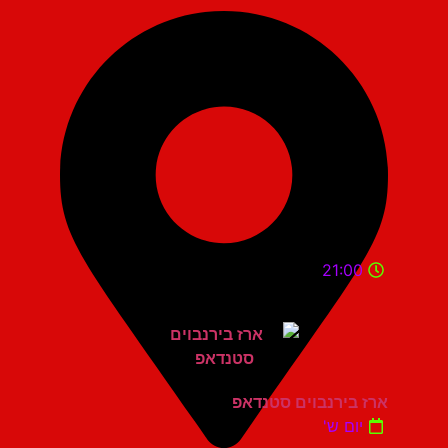
21:00
ארז בירנבוים סטנדאפ
יום ש'