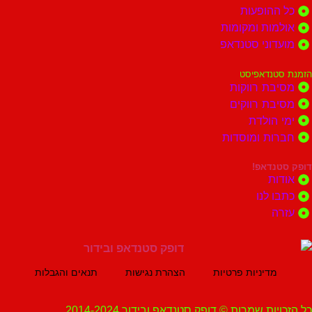
הופעות
ות ומקומות
וני סטנדאפ
נדאפיסט
ת רווקות
ת רווקים
הולדת
ות ומוסדות
נדאפ!
ת
 לנו
ה
מדיניות פרטיות
הצהרת נגישות
תנאים והגבלות
ת שמרות © דופק סטנדאפ ובידור 2014-2024.