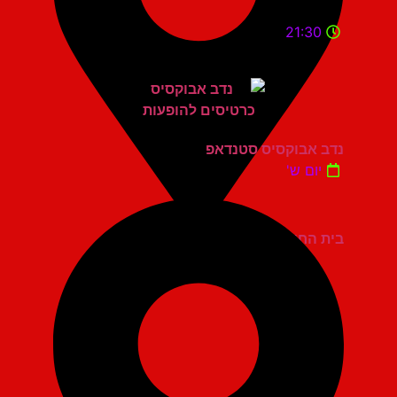
21:30
נדב אבוקסיס סטנדאפ
יום ש'
בית החייל תל אביב