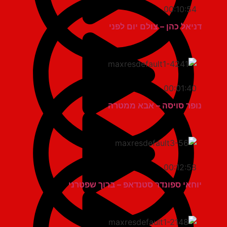
00:10:54
דניאל כהן – צולם יום לפני
00:01:40
נופר סויסה – אבא ממטרה
00:12:58
יוחאי ספונדר סטנדאפ – ברוך שפטרני