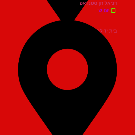
דניאל חן סטנדאפ
יום ש'
בית יד לבנים אשדוד