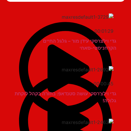
00:01:29
גדי וילצרסקי עידן מור – גלגל החיים
הקרחניסטי-סאחי
00:00:45
גדי וילצ'רסקי עושה סטנדאפ: בחורה בקהל לוקחת
גלולה!