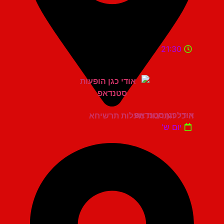
21:30
אודי כגן סטנדאפ
היכל התרבות מעלות תרשיחא
יום ש'