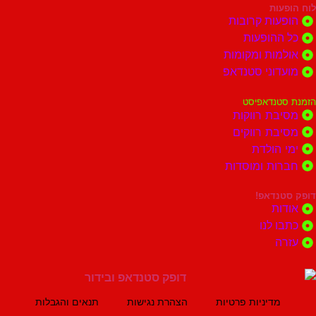
ות
ות קרובות
הופעות
ות ומקומות
וני סטנדאפ
נדאפיסט
ת רווקות
ת רווקים
הולדת
ות ומוסדות
נדאפ!
ת
 לנו
ה
מדיניות פרטיות
הצהרת נגישות
תנאים והגבלות