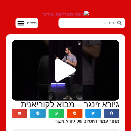
סטנדאפ VOD
יורא זינגר – מבוא לקוריאנית
וך עמוד היוטיוב של גיורא זינגר