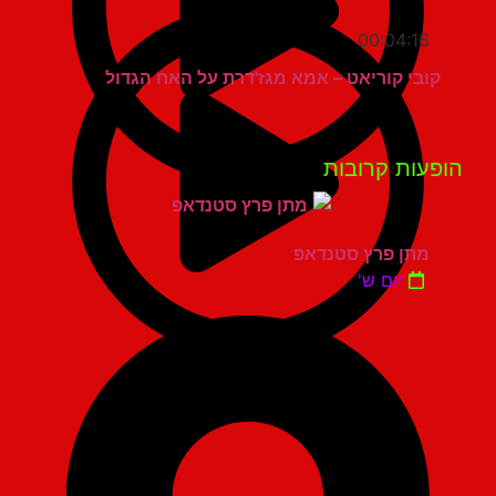
00:04:16
קובי קוריאט – אמא מגז'דרת על האח הגדול
פעות קרובות
מתן פרץ סטנדאפ
יום ש'