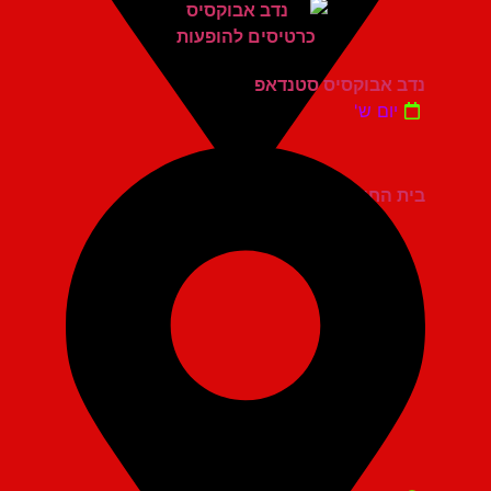
נדב אבוקסיס סטנדאפ
יום ש'
בית החייל תל אביב