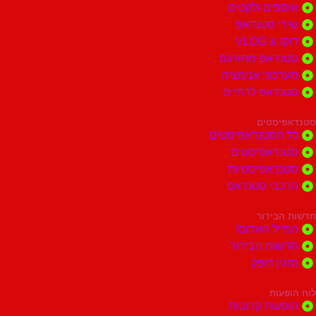
ים ולקטים
י סטנדאפ
 VLOG
דאפ מתורגם
וני אנימציה
דאפ לדתיים
סטים
הסטנדאפיסטים
דאפיסטים
דאפיסטיות
בי סטנדאפ
בידור
ל האדום!
ות הבידור
ן דופק
ות
ות קרובות