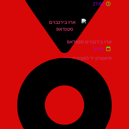
21:00
ארז בירנבוים סטנדאפ
יום ש'
תיאטרון יד למגינים יגור