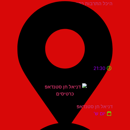
היכל התרבות כפר סבא
21:30
דניאל חן סטנדאפ
יום ש'