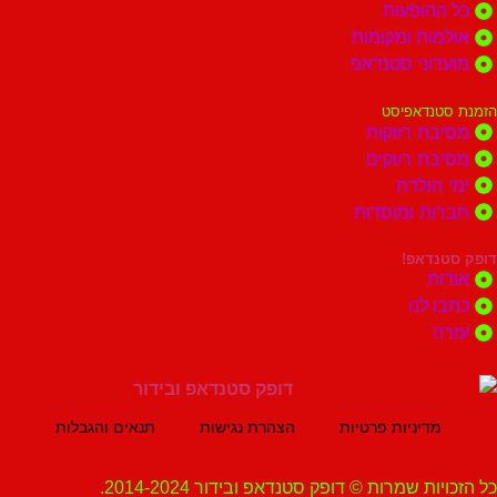
הופעות
ות ומקומות
וני סטנדאפ
נדאפיסט
ת רווקות
ת רווקים
הולדת
ות ומוסדות
נדאפ!
ת
 לנו
ה
מדיניות פרטיות
הצהרת נגישות
תנאים והגבלות
ת שמרות © דופק סטנדאפ ובידור 2014-2024.