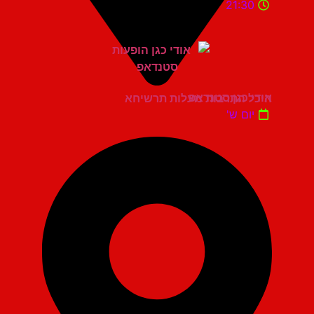
21:30
אודי כגן סטנדאפ
היכל התרבות מעלות תרשיחא
יום ש'