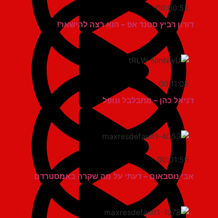
00:00:52
דורון רביץ סטנד אפ – הוא רצה להישאר!
00:11:08
דניאל כהן – מתבלבל ונופל
00:01:55
אבי נוסבאום – דעתי על מה שקרה באמסטרדם