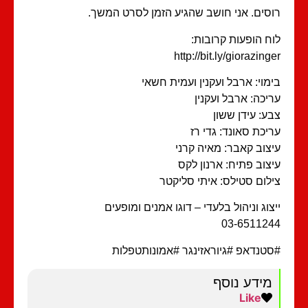
סים. אני חושב שהגיע הזמן לסרט המשך.
ח הופעות קרובות:
http://bit.ly/giorazing
מוי: ארבל ועקנין ועמית חשאי
יכה: ארבל ועקנין
ע: עידן ששון
יכת סאונד: גדי רז
צוב קאבר: מאיה קרני
צוב פתיח: ארנון לקס
לום סטילס: איתי סליקטר
צוג וניהול בלעדי – דוגו אמנים ומופעים
03-65112
טנדאפ #גיוראזינגר #אמונותטפלות
מידע נוסף
Like