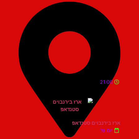
21:00
ארז בירנבוים סטנדאפ
יום ש'