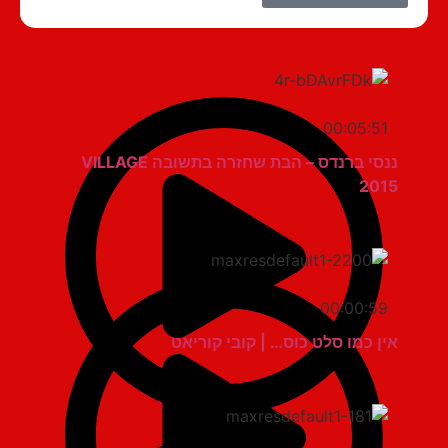
00:05:51
ננסי ברנדס – הבת שחזרה בתשובה VILLAGE
2015
00:00:59
אין כמו סלט כוס… | קובי קוריאט