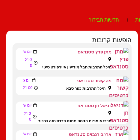
ת
חדשות הבידור
הופעות קרובות
מתן פרץ סטנדאפ
יום ש'
21:3
0
היכל התרבות חבל מודיעין איירפורט סיטי
מה קשור סטנדאפ
יום ג'
21:00
היכל התרבות כפר סבא
דניאל חן סטנדאפ
יום ש'
21:3
0
מרכז אומניות הבמה מתנס פרדס חנה כרכור
ארז בירנבוים סטנדאפ
יום ש'