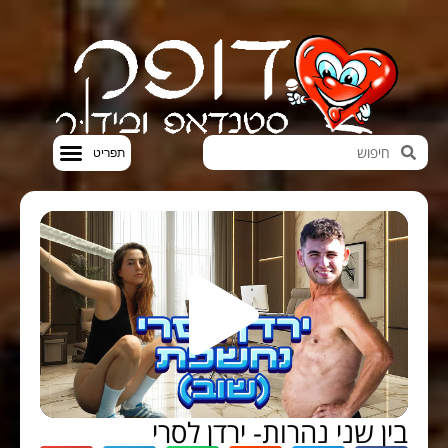
חדשות הבידור
סטנדאפ VOD
בין שני נהרות- ירדן לסרי