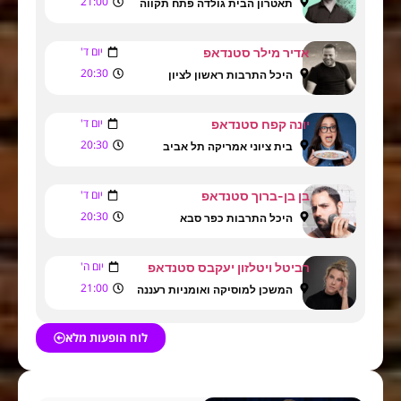
21:00
תאטרון הבית גולדה פתח תקווה
יום ד'
אדיר מילר סטנדאפ
20:30
היכל התרבות ראשון לציון
יום ד'
יונה קפח סטנדאפ
20:30
בית ציוני אמריקה תל אביב
יום ד'
בן בן-ברוך סטנדאפ
20:30
היכל התרבות כפר סבא
יום ה'
רביטל ויטלזון יעקבס סטנדאפ
21:00
המשכן למוסיקה ואומניות רעננה
לוח הופעות מלא