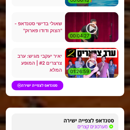
שאולי בדישי סטנדאפ -
"הצוק ודודו פארוק"
00:04:27
יאיר יעקבי מגיש: ערב
צרצרים #2 | המופע
המלא
01:26:59
סטנדאפ לצפייה ישירה
סטנדאפ לצפייה ישירה
מערכונים קצרים