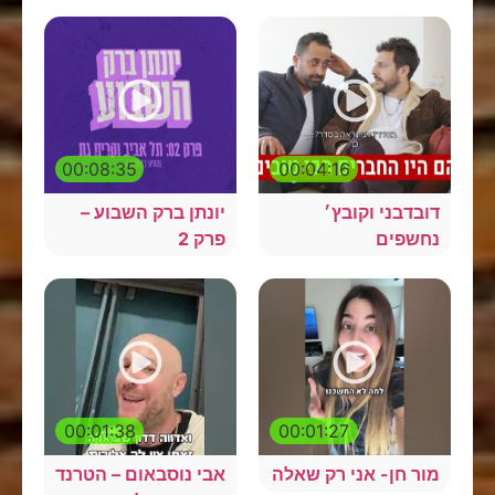
00:08:35
00:04:16
דובדבני וקובץ׳
יונתן ברק השבוע –
נחשפים
פרק 2
00:01:38
00:01:27
מור חן- אני רק שאלה
אבי נוסבאום – הטרנד