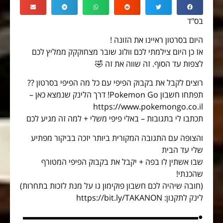
בס"ד
היום בסרטון ראיינו את הזונה !
אז כן היום צילמתי לכם וולוג שובר מצחוקקק ממליץ לכם
לצפות עד הסוף. זה שווה את זה 🤣
רוצים לקבל את בקבוק הפיפי עם כל מה הפיפי בסרטון ??
תפתחו חשבון Pokemon Go! דרך הלינק שנמצא כאן –
https://www.pokemongo.co.il
תכתבו לי בתגובות – באלי פיפי משלי + למה זה מגיע לכם
והצופה עם התגובה המקורית ביותר יזכה בביקור מפתיע
שלי עד הבית
שבו אשתין לו בפה + יקבל את בקבוק הפיפי המטורף
שהכנתי!
(חובה שיהיה לכם חשבון פוקימון גו על מנת לזכות בתחרות)
לינק לתקנון: https://bit.ly/TAKANON
●▬▬▬▬▬▬▬▬▬▬▬▬▬▬▬▬▬▬▬▬▬▬