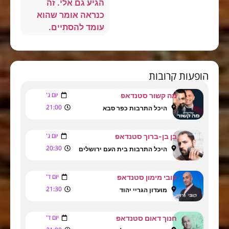
הגיע גם אלי. זה
כנראה אומר שהוא
עומד להסתיים.
הופעות קרובות
יום ג'
מה קשור סטנדאפ
21:00
היכל התרבות כפר סבא
יום ג'
בן בן-ברוך סטנדאפ
20:30
היכל התרבות בית העם ירושלים
יום ד'
קובי מימון סטנדאפ
21:30
מועדון הגריי יהוד
יום ד'
חנוך דאום סטנדאפ