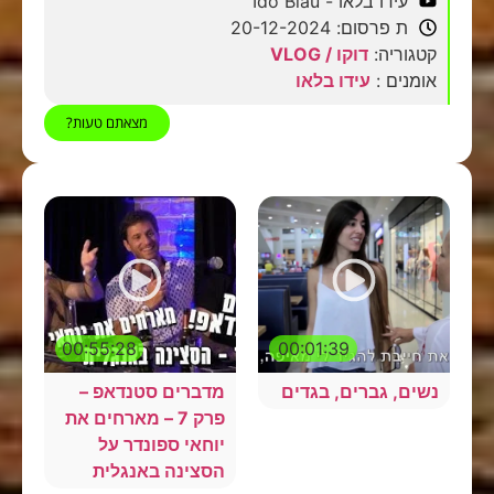
עידו בלאו - Ido Blau
ת פרסום: 20-12-2024
קטגוריה:
דוקו / VLOG
אומנים :
עידו בלאו
מצאתם טעות?
00:55:28
00:01:39
נשים, גברים, בגדים
מדברים סטנדאפ –
פרק 7 – מארחים את
יוחאי ספונדר על
הסצינה באנגלית