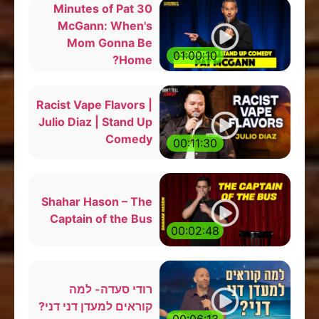
30 Minutes of Pat
McGann: When's
Mom Gonna Be
01:00:10
Home?
Racist Vape Flavors |
Julio Diaz | Stand Up
Comedy
00:11:30
Shahar Hason – The
Captain of the Bus
00:02:48
רודי סעדה- למה
קוראים למעדן דני דני?
00:06:13