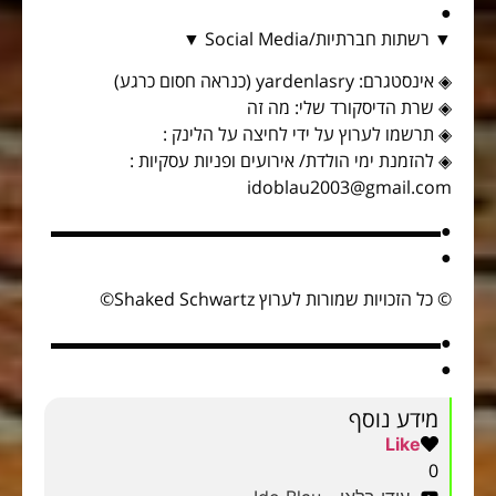
●
▼ רשתות חברתיות/Social Media ▼
◈ אינסטגרם: yardenlasry (כנראה חסום כרגע)
◈ שרת הדיסקורד שלי: מה זה
◈ תרשמו לערוץ על ידי לחיצה על הלינק :
◈ להזמנת ימי הולדת/ אירועים ופניות עסקיות :
idoblau2003@gmail.com
●▬▬▬▬▬▬▬▬▬▬▬▬▬▬▬▬▬▬▬▬▬▬
●
©️ כל הזכויות שמורות לערוץ Shaked Schwartz©️
●▬▬▬▬▬▬▬▬▬▬▬▬▬▬▬▬▬▬▬▬▬▬
●
מידע נוסף
Like
0