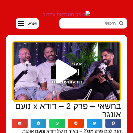
סטנדאפ VOD
בחשאי – פרק 2 – דודא x נועם
ונגר
לכם פרק מס'2 – באירוח של דודא ונועם אונגר.