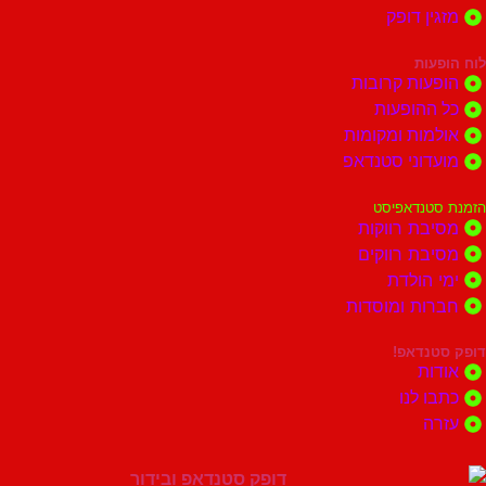
ן דופק
ות
ות קרובות
הופעות
ות ומקומות
וני סטנדאפ
נדאפיסט
ת רווקות
ת רווקים
הולדת
ות ומוסדות
נדאפ!
ת
 לנו
ה