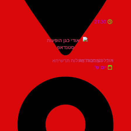
21:30
אודי כגן סטנדאפ
היכל התרבות מעלות תרשיחא
יום ש'