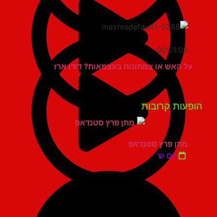
00:01:06
על האש או צמחונות בעצמאות? דודו ארז
פעות קרובות
מתן פרץ סטנדאפ
יום ש'