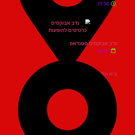
21:30
נדב אבוקסיס סטנדאפ
יום ש'
בית החייל תל אביב