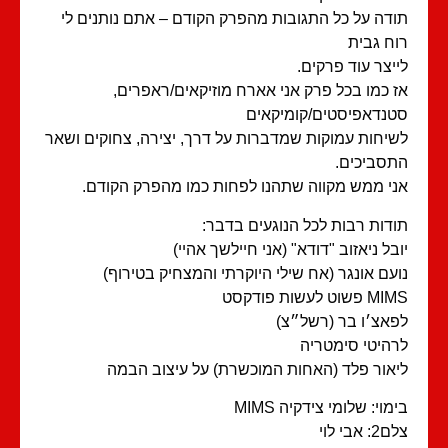
דה על כל התגובות מהפרק הקודם – אתם נותנים לי
ח גבית
יצר עוד פרקים.
 כמו בכל פרק אני אארח מוזיקאים/ראפרים,
נדאפיסטים/קומיקאים
יחות עמוקות שמדברות על דרך, יצירה, צחוקים ושאר
סביכים.
י ממש מקווה שתהנו לפחות כמו מהפרק הקודם.
דות רבות לכל הנוגעים בדבר:
בל ניאזוב "דודא" (אני חיילשך אהיי)
עם אונגר (אח שילי היוקרתי והמצחיק בטירוף)
פשוט לעשות פודקסט
אצ׳ו בר (רשל״צ)
היטי סימטריה
אור פלד (האחות המוכשרת) על עיצוב הבמה
מוי: שלומי צידקיה MIMS
 אבי לוי