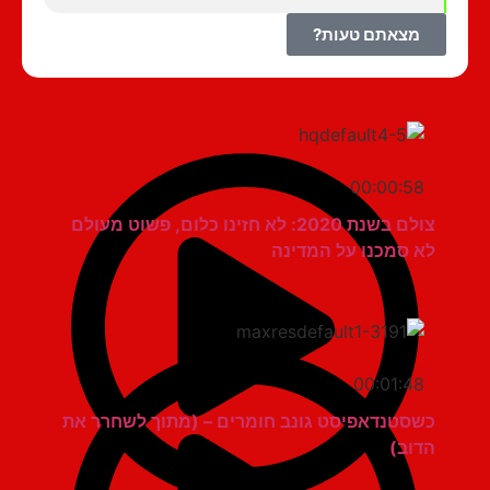
מצאתם טעות?
00:00:58
צולם בשנת 2020: לא חזינו כלום, פשוט מעולם
לא סמכנו על המדינה
00:01:48
כשסטנדאפיסט גונב חומרים – (מתוך לשחרר את
הדוב)