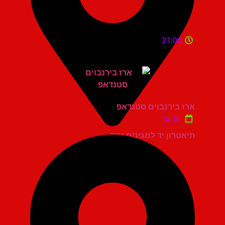
21:00
ארז בירנבוים סטנדאפ
יום ש'
תיאטרון יד למגינים יגור