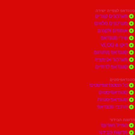
צפייה ישירה
ונים קצרים
ונים מלאים
ים ולקטים
י סטנדאפ
 VLOG
דאפ מתורגם
וני אנימציה
דאפ לדתיים
סטים
הסטנדאפיסטים
דאפיסטים
דאפיסטיות
בי סטנדאפ
בידור
ל האדום!
ות הבידור