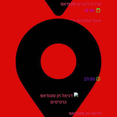
ארז בירנבוים סטנדאפ
יום ש'
היכל התרבות כפר סבא
21:30
דניאל חן סטנדאפ