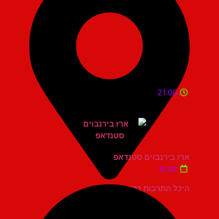
21:00
ארז בירנבוים סטנדאפ
יום ש'
היכל התרבות כפר סבא