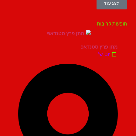
הצג עוד
עות קרובות
מתן פרץ סטנדאפ
יום ש'