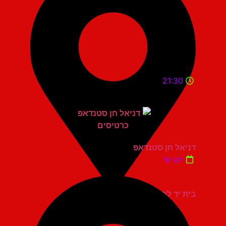
21:30
דניאל חן סטנדאפ
יום ש'
בית יד לבנים אשדוד