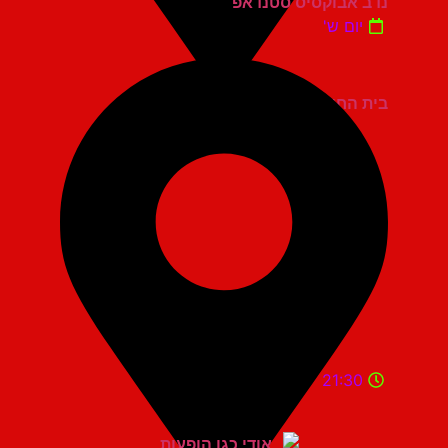
נדב אבוקסיס סטנדאפ
יום ש'
בית החייל תל אביב
21:30