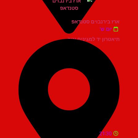
ארז בירנבוים סטנדאפ
יום ש'
תיאטרון יד למגינים יגור
21:30