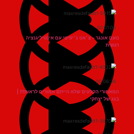
00:01:08
נועם אונגר – צ׳אט ג׳יפיטי עם אינטיליגנציה
רגשית
00:06:36
המאחורי הקלעים שלא הייתם אמורים לראות!!! |
בגג של יצחקי