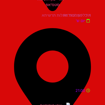
אודי כגן סטנדאפ
היכל התרבות מעלות תרשיחא
יום ש'
21:00