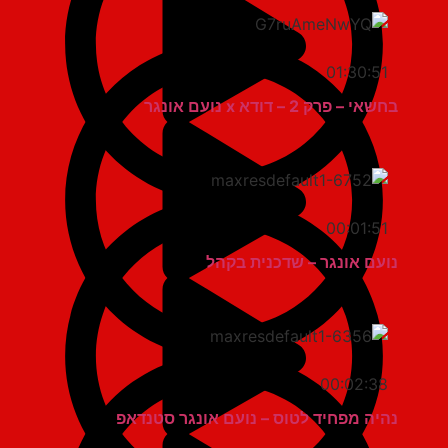
01:30:51
בחשאי – פרק 2 – דודא x נועם אונגר
00:01:51
נועם אונגר – שדכנית בקהל
00:02:38
נהיה מפחיד לטוס – נועם אונגר סטנדאפ