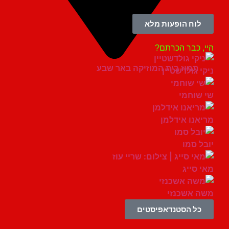
לוח הופעות מלא
, כבר הכרתם?
תמוז בית המוזיקה באר שבע
י גולדשטיין
שוחמי
אנו אידלמן
ל סמו
 סייג
 אשכנזי
כל הסטנדאפיסטים