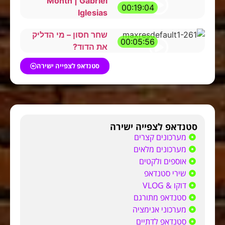
Month | Gabriel
00:19:04
Iglesias
שחר חסון – מי הדליק
00:05:56
את הדוד?
סטנדאפ לצפייה ישירה
סטנדאפ לצפייה ישירה
מערכונים קצרים
מערכונים מלאים
אוספים ולקטים
שירי סטנדאפ
דוקו & VLOG
סטנדאפ מתורגם
מערכוני אנימציה
סטנדאפ לדתיים