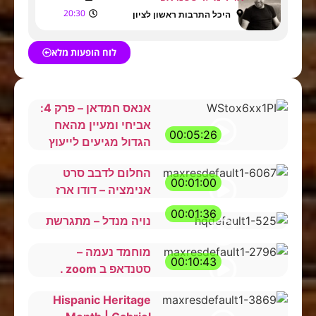
20:30
היכל התרבות ראשון לציון
לוח הופעות מלא
אנאס חמדאן – פרק 4:
אביחי ומעיין מהאח
00:05:26
הגדול מגיעים לייעוץ
החלום לדבב סרט
00:01:00
אנימציה – דודו ארז
00:01:36
נויה מנדל – מתגרשת
מוחמד נעמה –
00:10:43
סטנדאפ ב zoom .
Hispanic Heritage