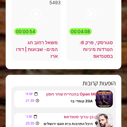
00:00:54
00:04:08
סגורסקי, פרק 6:
משאל רחוב חג
הטרדות מיניות
המים- שבועות | דודו
בסטנדאפ
ארז
הופעות קרובות
יום א'
Open Mic בהנחיית שחר חסון
21:30
ZOA קומדי בר
יום ג'
בן בן-ברוך סטנדאפ
20:30
היכל התרבות בית העם ירושלים