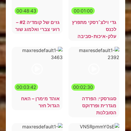
00:48:43
00:01:00
גדי וילצ׳רסקי מתפרץ
גזים של קומדיה #2 –
לכנס
רועי צברי ואלמוג שור
עלק-איכות-סביבה
00:03:42
00:02:30
סגורסקי: הפרדה
אוהד מימרן – האח
מגדרית ופרדוקס
הגדול חזר
הסובלנות