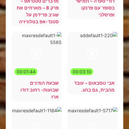
רודי סעדה – חמישי
מדברים סטנדאפ –
בסופר עם פרנקו
פרק 8 – מארחים את
ופרסלני
שגיב פרידמן על
סטנד-אפ בטלוויזיה
00:01:44
00:03:10
אבי נוסבאום – עובד
שבעת המינים
מהבית, גם בחג.
שבועות- רחוב דודו
ארז