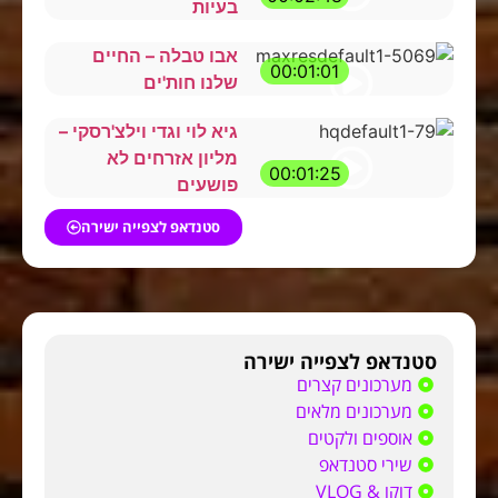
בעיות
אבו טבלה – החיים
00:01:01
שלנו חות'ים
גיא לוי וגדי וילצ'רסקי –
מליון אזרחים לא
00:01:25
פושעים
סטנדאפ לצפייה ישירה
סטנדאפ לצפייה ישירה
מערכונים קצרים
מערכונים מלאים
אוספים ולקטים
שירי סטנדאפ
דוקו & VLOG