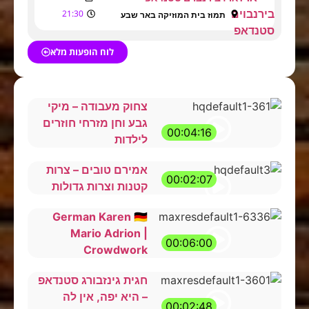
21:30
תמוז בית המוזיקה באר שבע
לוח הופעות מלא
צחוק מעבודה – מיקי
גבע וחן מזרחי חוזרים
00:04:16
לילדות
אמירם טובים – צרות
00:02:07
קטנות וצרות גדולות
German Karen 🇩🇪
Mario Adrion |
00:06:00
Crowdwork
חגית גינזבורג סטנדאפ
– היא יפה, אין לה
00:02:48