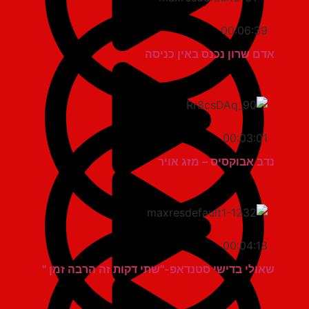
00:06:39
אדם שרון נכנס באין כניסה
00:03:01
נדב אבוקסיס – מזג אויר
00:04:18
שאולי בדישי סטנדאפ-"שתי דקות זה הרבה זמן "