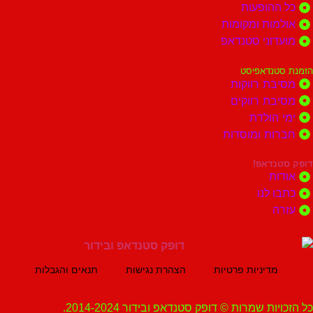
הופעות
ות ומקומות
וני סטנדאפ
נדאפיסט
ת רווקות
ת רווקים
הולדת
ות ומוסדות
נדאפ!
ת
 לנו
ה
מדיניות פרטיות
הצהרת נגישות
תנאים והגבלות
ת שמרות © דופק סטנדאפ ובידור 2014-2024.