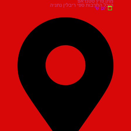
מתן פרץ סטנדאפ
היכל התרבות ספי ריבלין נתניה
יום ש'