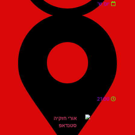
יום ש'
21:00