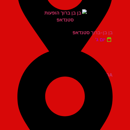
בן בן-ברוך סטנדאפ
יום ג'
ZOA קומדי בר