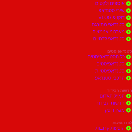
ים ולקטים
י סטנדאפ
 VLOG
דאפ מתורגם
וני אנימציה
דאפ לדתיים
סטים
הסטנדאפיסטים
דאפיסטים
דאפיסטיות
בי סטנדאפ
בידור
ל האדום!
ות הבידור
ן דופק
ות
ות קרובות