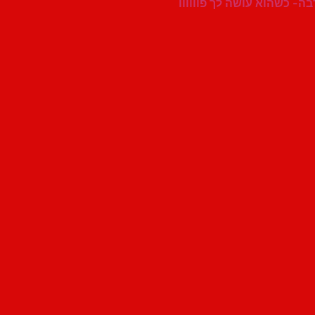
ה- כשהוא עושה לך פוווווו