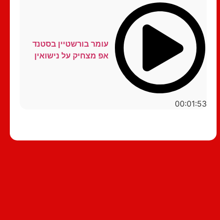
עומר בורשטיין בסטנד
אפ מצחיק על נישואין
00:01:53
סטנדאפ לצפייה ישירה