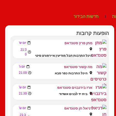
ת
חדשות הבידור
הופעות קרובות
מתן פרץ סטנדאפ
יום ש'
21:3
0
היכל התרבות חבל מודיעין איירפורט סיטי
מה קשור סטנדאפ
יום ג'
21:00
היכל התרבות כפר סבא
ארז בירנבוים סטנדאפ
יום ש'
21:30
בית יד לבנים אשדוד
דניאל חן סטנדאפ
יום ש'
21:3