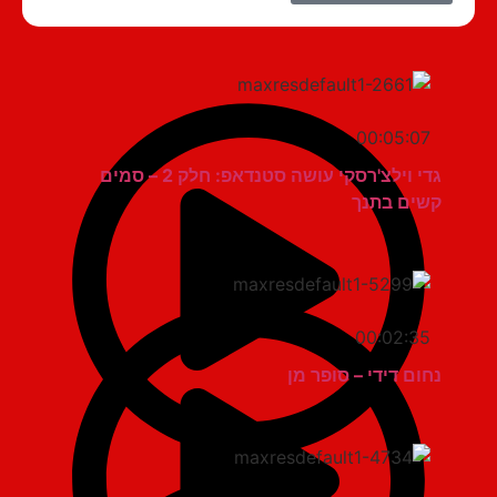
00:05:07
גדי וילצ'רסקי עושה סטנדאפ: חלק 2 – סמים
קשים בתנך
00:02:35
נחום דידי – סופר מן