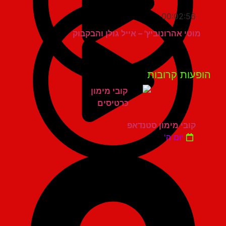
00:02:56
מוטי אהרונוביץ' – אייל גולן והבקבוק
פעות קרובות
קובי מימון סטנדאפ
יום ה'