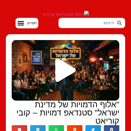
סטנדאפ VOD
אלוף הדמויות של מדינת
שראל" סטנדאפ דמויות – קובי
וריאט