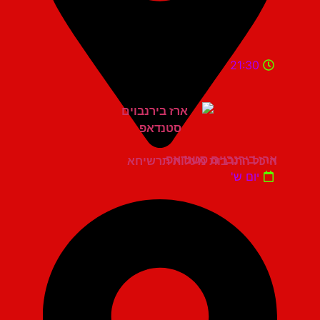
21:30
ארז בירנבוים סטנדאפ
היכל התרבות מעלות תרשיחא
יום ש'