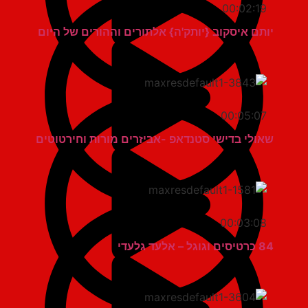
00:02:19
יותם איסקוב {יותק'ה} אלתורים וההורים של היום
00:05:07
שאולי בדישי סטנדאפ -אביזרים מורות וחירטוטים
00:03:08
84 כרטיסים וגוגל – אלעד גלעדי