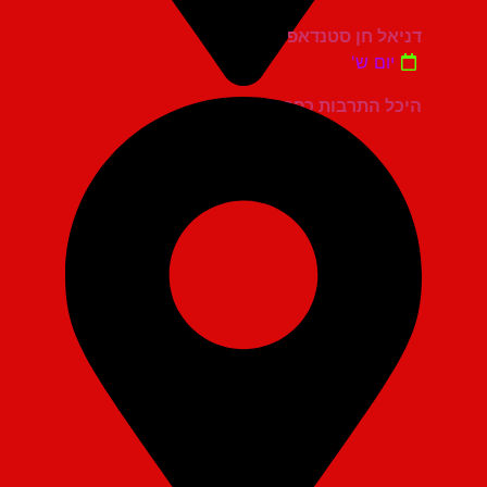
דניאל חן סטנדאפ
יום ש'
היכל התרבות כפר סבא