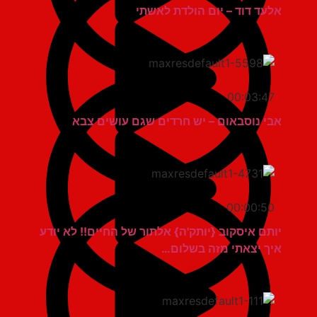
אלעד דוד – יום הולדת לאשתי
00:03:47
אבי נוסבאום – יש חרדים שגם עושים צבא
00:00:50
יותם איסקוב {יותק'ה} אלתור של החיים!! לא יודע
איך יצאתי מזה בשלום…