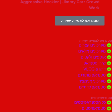
Aggressive Heckler | Jimmy Carr Crowd
Work
סטנדאפ לצפייה ישירה
צפייה ישירה
ונים קצרים
ונים מלאים
ים ולקטים
י סטנדאפ
 VLOG
דאפ מתורגם
וני אנימציה
דאפ לדתיים
סטים
הסטנדאפיסטים
דאפיסטים