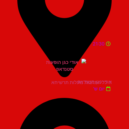
21:30
אודי כגן סטנדאפ
היכל התרבות מעלות תרשיחא
יום ש'