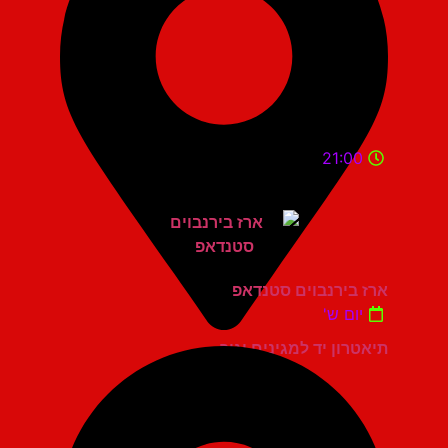
21:00
ארז בירנבוים סטנדאפ
יום ש'
תיאטרון יד למגינים יגור