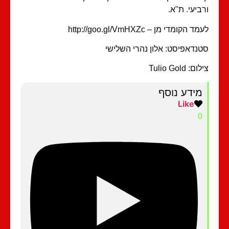
ביעי. ת"א.
ד הקומדי מן – http://goo.gl/VmHXZc
נדאפיסט: אלון נהרי השלישי
ם: Tulio Gold
מידע נוסף
Like
0