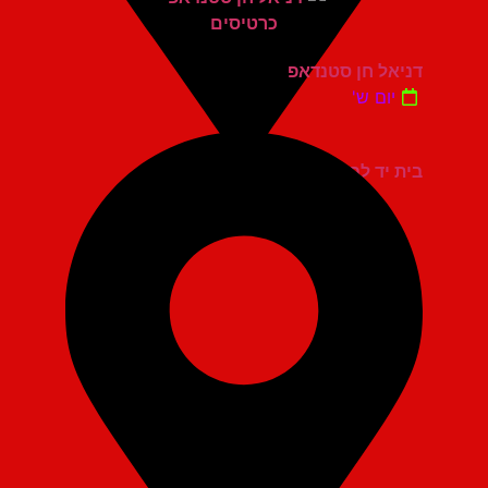
דניאל חן סטנדאפ
יום ש'
בית יד לבנים אשדוד