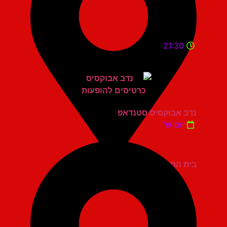
21:30
נדב אבוקסיס סטנדאפ
יום ש'
בית החייל תל אביב