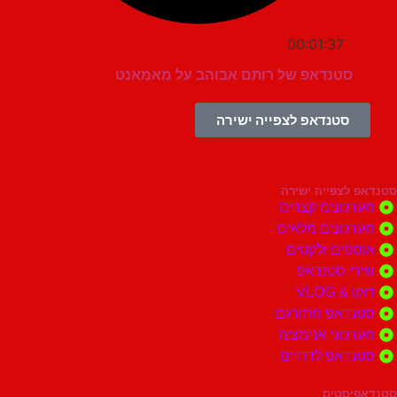
00:01:37
סטנדאפ של רותם אבוהב על מאמאנט
סטנדאפ לצפייה ישירה
צפייה ישירה
ונים קצרים
ונים מלאים
ים ולקטים
י סטנדאפ
 VLOG
דאפ מתורגם
וני אנימציה
דאפ לדתיים
סטים