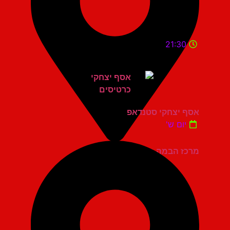
21:30
אסף יצחקי סטנדאפ
יום ש'
מרכז הבמה גני תקווה