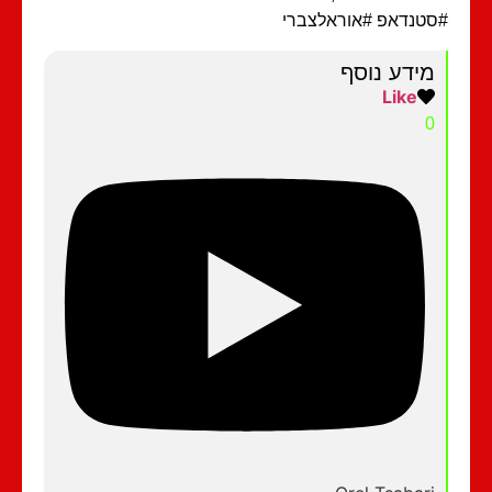
טנדאפ #אוראלצברי
מידע נוסף
Like
0