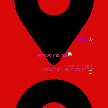
21:30
מתן פרץ סטנדאפ
היכל התרבות ספי ריבלין נתניה
יום ש'