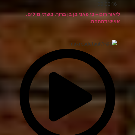
00:03:16
ליאור רום – בי פאני בן בן ברוך. בשתי מילים.
אוייש דהההה.