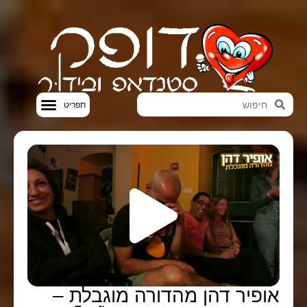
סטנדאפ VOD
אופיר דהן מהדורה מוגבלת –