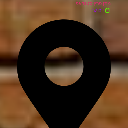
מתן פרץ סטנדאפ
יום ש'