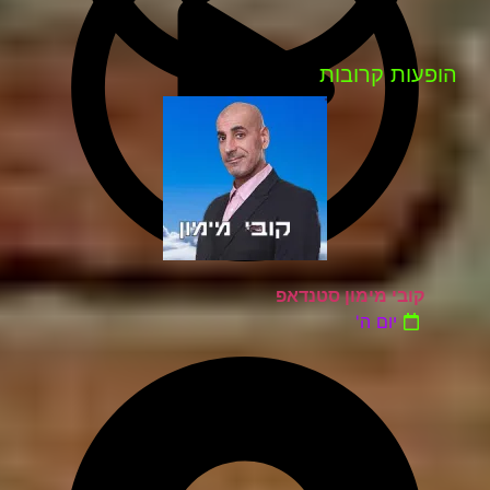
הופעות קרובות
קובי מימון סטנדאפ
יום ה'