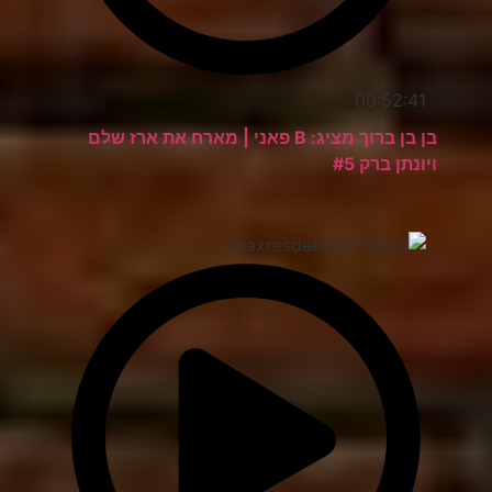
00:52:41
בן בן ברוך מציג: B פאני | מארח את ארז שלם
ויונתן ברק #5