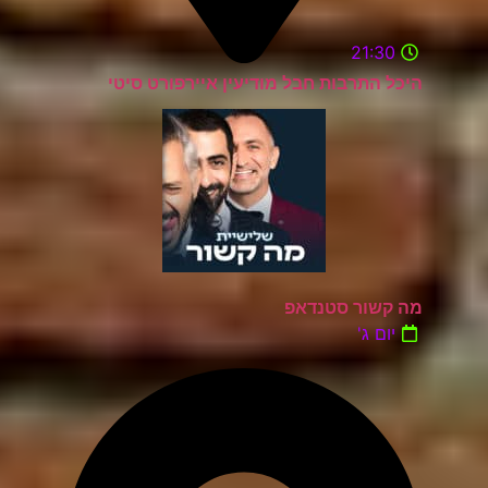
21:30
היכל התרבות חבל מודיעין איירפורט סיטי
מה קשור סטנדאפ
יום ג'