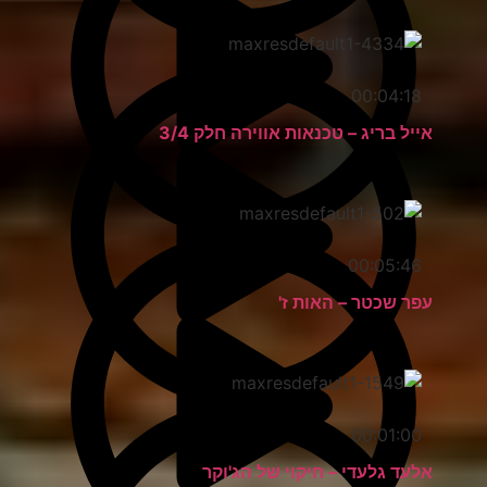
00:04:18
אייל בריג – טכנאות אווירה חלק 3/4
00:05:46
עפר שכטר – האות ז'
00:01:00
אלעד גלעדי – חיקוי של הג'וקר