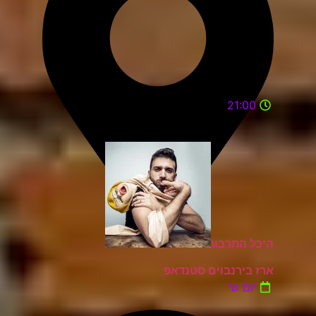
21:00
היכל התרבות כפר סבא
ארז בירנבוים סטנדאפ
יום ש'