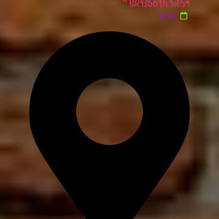
דניאל חן סטנדאפ
יום ש'