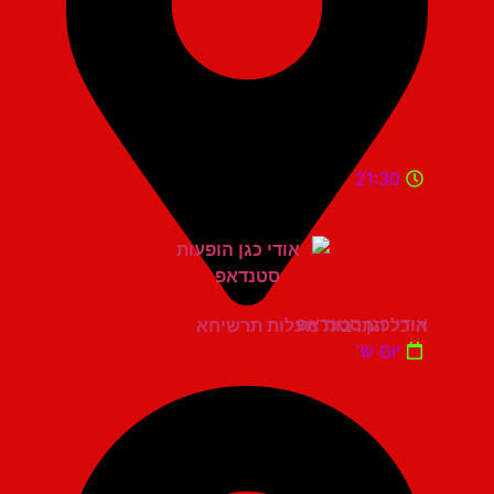
21:30
אודי כגן סטנדאפ
היכל התרבות מעלות תרשיחא
יום ש'