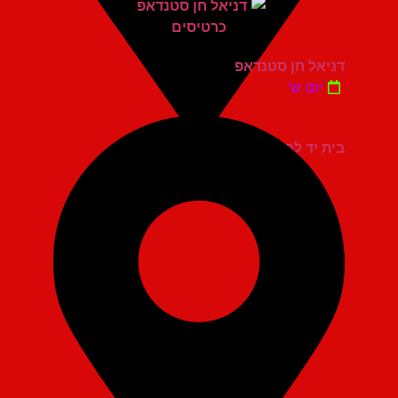
דניאל חן סטנדאפ
יום ש'
בית יד לבנים אשדוד