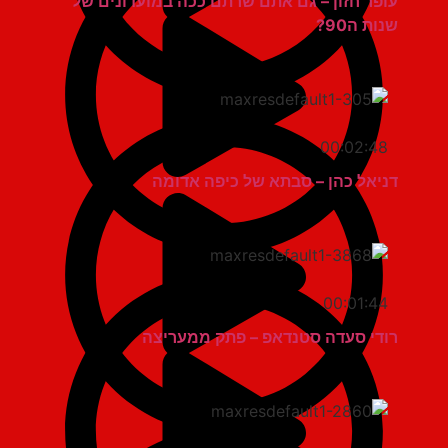
עופר חזון – גם אתם שרתם ככה במועדונים של
שנות ה90?
00:02:48
דניאל כהן – סבתא של כיפה אדומה
00:01:44
רודי סעדה סטנדאפ – פתק ממעריצה