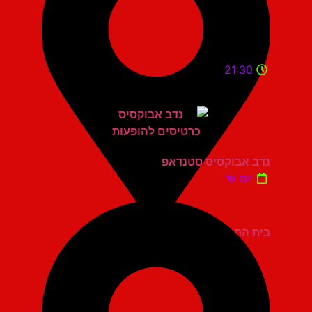
21:30
נדב אבוקסיס סטנדאפ
יום ש'
בית החייל תל אביב