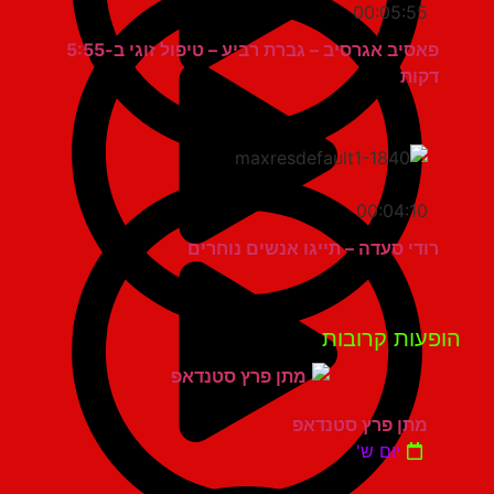
00:05:55
פאסיב אגרסיב – גברת רביע – טיפול זוגי ב-5:55
דקות
00:04:10
רודי סעדה – תייגו אנשים נוחרים
פעות קרובות
מתן פרץ סטנדאפ
יום ש'