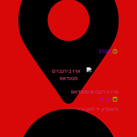
21:00
ארז בירנבוים סטנדאפ
יום ש'
תיאטרון יד למגינים יגור