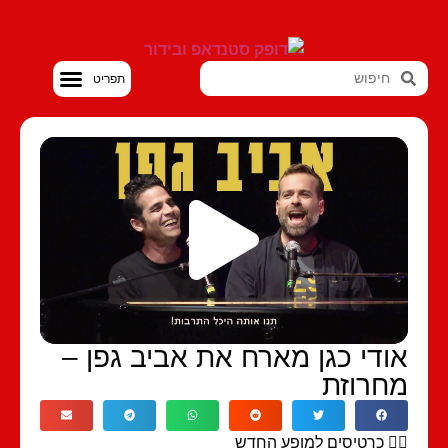
סטנדאפ VOD
ודי כגן מארח את אביב גפן –
חרוזת
🏻 כרטיסים למופע החדש