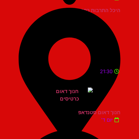
היכל התרבות כפר סבא
21:30
חנוך דאום סטנדאפ
יום ד'