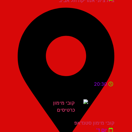
בית ציוני אמריקה תל אביב
20:30
קובי מימון סטנדאפ
יום ד'