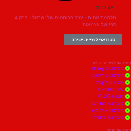
01:03:46
מלחמת אחים – ערב הרוסטים של ישראל – פרק 4
ספיישל עצמאות
סטנדאפ לצפייה ישירה
צפייה ישירה
ונים קצרים
ונים מלאים
ים ולקטים
י סטנדאפ
 VLOG
דאפ מתורגם
וני אנימציה
דאפ לדתיים
סטים