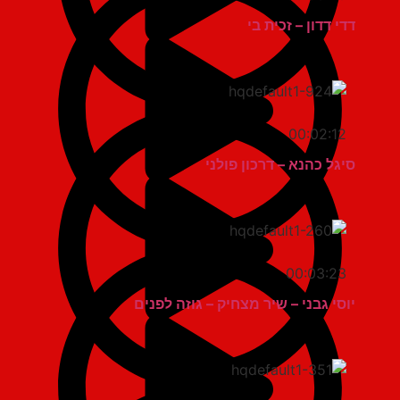
דדי דדון – זכית בי
00:02:12
סיגל כהנא – דרכון פולני
00:03:23
יוסי גבני – שיר מצחיק – גוזה לפנים