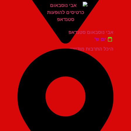
אבי נוסבאום סטנדאפ
יום ש'
היכל התרבות מודיעין