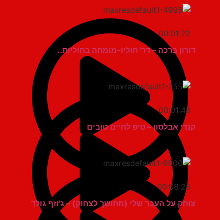
00:01:22
דורון ברכה – דר' חוליו-מומחה בחוליות..
00:01:48
קנדי אבלסון – טיפ לחיים טובים
00:08:25
צוחק על העבר שלי (מחושך לצחוק) – ג'וזף גולד