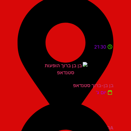
21:30
בן בן-ברוך סטנדאפ
יום ג'
ZOA קומדי בר