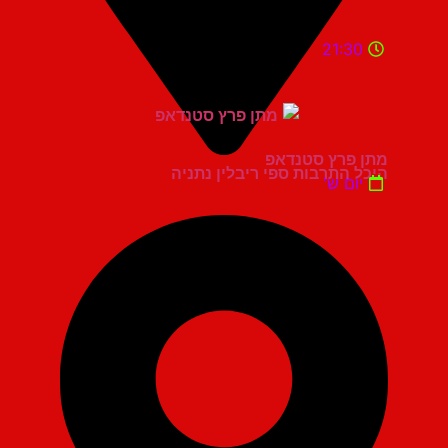
21:30
מתן פרץ סטנדאפ
היכל התרבות ספי ריבלין נתניה
יום ש'