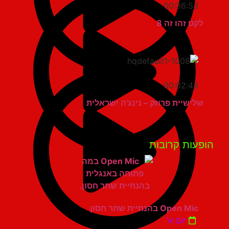
00:36:53
לקט זהו זה 8
00:02:48
שלישיית פרוזק – נינג'ה ישראלית
פעות קרובות
Open Mic בהנחיית שחר חסון
יום א'