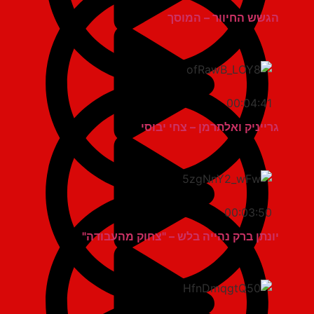
הגשש החיוור – המוסך
00:04:41
גרייניק ואלתרמן – צחי יבוסי
00:03:50
יונתן ברק נהייה בלש – "צחוק מהעבודה"