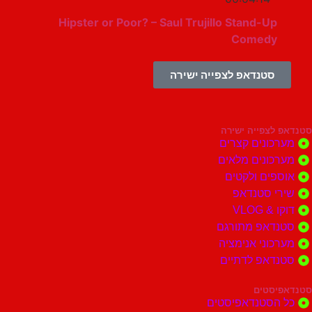
Hipster or Poor? – Saul Trujillo Stand-Up
Comedy
סטנדאפ לצפייה ישירה
צפייה ישירה
ונים קצרים
ונים מלאים
ים ולקטים
י סטנדאפ
 VLOG
דאפ מתורגם
וני אנימציה
דאפ לדתיים
סטים
הסטנדאפיסטים