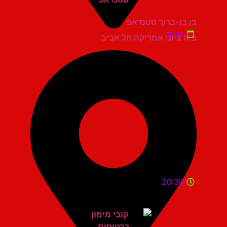
בן בן-ברוך סטנדאפ
יום ד'
בית ציוני אמריקה תל אביב
20:30