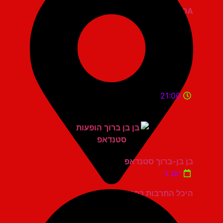
ZOA קומדי בר
21:00
בן בן-ברוך סטנדאפ
יום ג'
היכל התרבות כפר סבא