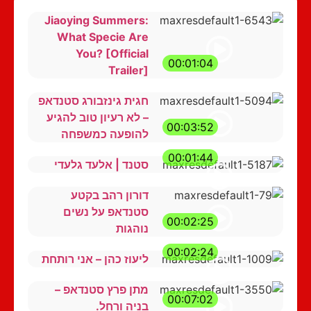
Jiaoying Summers:
What Specie Are
You? [Official
00:01:04
Trailer]
חגית גינזבורג סטנדאפ
– לא רעיון טוב להגיע
00:03:52
להופעה כמשפחה
00:01:44
סטנד | אלעד גלעדי
דורון רהב בקטע
סטנדאפ על נשים
00:02:25
נוהגות
00:02:24
ליעוז כהן – אני רותחת
מתן פרץ סטנדאפ –
00:07:02
בניה ורחל.