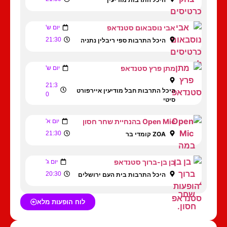
אבי נוסבאום סטנדאפ
יום ש'
21:30
היכל התרבות ספי ריבלין נתניה
מתן פרץ סטנדאפ
יום ש'
21:3
היכל התרבות חבל מודיעין איירפורט
0
סיטי
Open Mic בהנחיית שחר חסון
יום א'
21:30
ZOA קומדי בר
בן בן-ברוך סטנדאפ
יום ג'
20:30
היכל התרבות בית העם ירושלים
לוח הופעות מלא