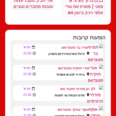
בן בן ברוך מציג: B
אלי חביב מקבל עצות
פאני | מארח את גורי
טובות מחברים טובים
אלפי ויניב ביטון #4
הופעות קרובות
תמיר בר סטנדאפ
יום ש'
21:00
היכל התרבות דרום השרון
אורי חזקיה סטנדאפ
יום ש'
21:30
בית יד לבנים אשדוד
חן מזרחי סטנד אפ
יום ש'
21:30
מרכז הבמה גני תקווה
אסף יצחקי סטנדאפ
יום ש'
21:30
היכל התרבות מודיעין