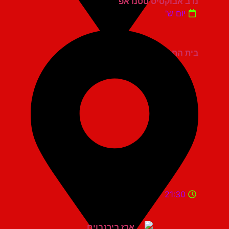
נדב אבוקסיס סטנדאפ
יום ש'
בית החייל תל אביב
21:30