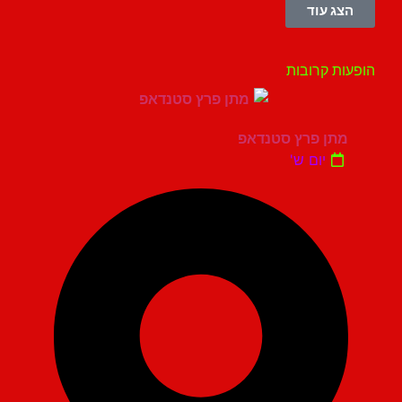
הצג עוד
עות קרובות
מתן פרץ סטנדאפ
יום ש'