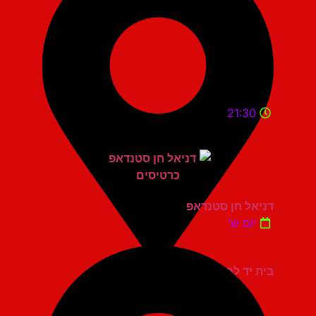
21:30
דניאל חן סטנדאפ
יום ש'
בית יד לבנים אשדוד