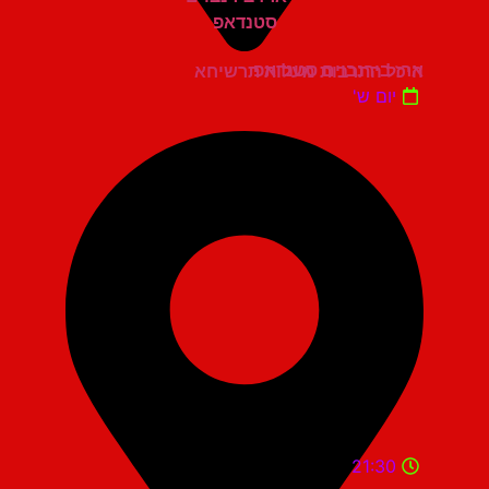
ארז בירנבוים סטנדאפ
היכל התרבות מעלות תרשיחא
יום ש'
21:30