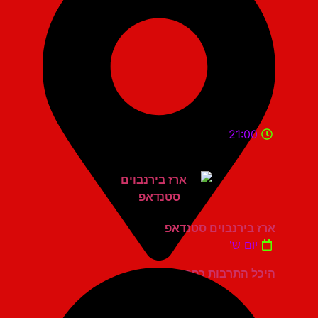
21:00
ארז בירנבוים סטנדאפ
יום ש'
היכל התרבות כפר סבא