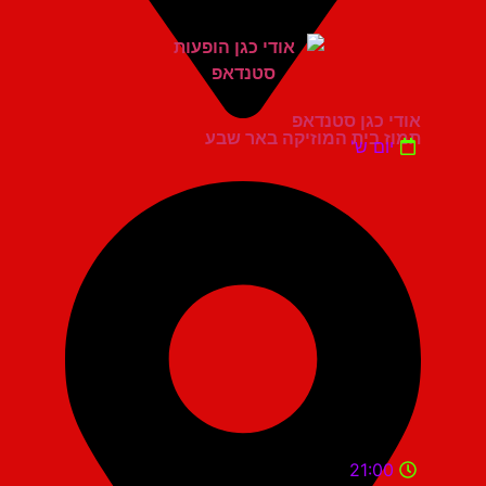
אודי כגן סטנדאפ
תמוז בית המוזיקה באר שבע
יום ש'
21:00