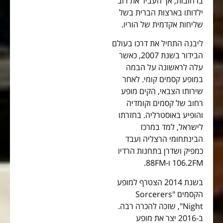
ברחובות, אך העביר את רוב
ילדותו בארצות הברית בשל
שליחות אקדמית של הוריו.
ליבנה התחיל את דרכו בעולם
הבידור בשנת 2007, כאשר
עלה לראשונה על הבמה
במופע קסמים קומי. לאחר
שירותו הצבאי, הקים מופע
רחוב של קסמים וקומדיה
והופיע באוסטרליה. בחזרתו
לישראל, למד במרכז
הבינתחומי הרצליה ועבד
כמפיק ושדרן בתחנות הרדיו
106.2FM ו-88FM.
בשנת 2014 הצטרף למופע
הקסמים "Sorcerers
Night", שזכה להכרה רבה.
ב-2016 יצר את מופע