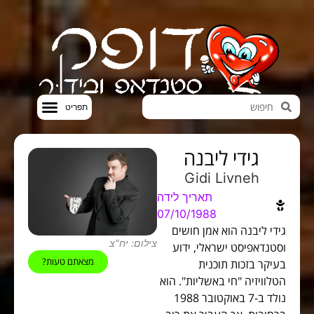
חדשות הבידור
סטנדאפ VOD
גידי ליבנה
Gidi Livneh
תאריך לידה
07/10/1988
גידי ליבנה הוא אמן חושים
צילום: יח"צ
וסטנדאפיסט ישראלי, ידוע
מצאתם טעות?
בעיקר בזכות תוכנית
הטלוויזיה "חי באשליות". הוא
נולד ב-7 באוקטובר 1988