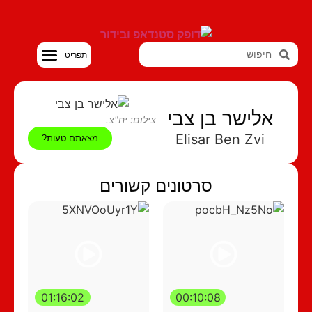
סטנדאפ VOD
אלישר בן צבי
צילום: יח"צ.
‎Elisar Ben Zvi
מצאתם טעות?
סרטונים קשורים
01:16:02
00:10:08