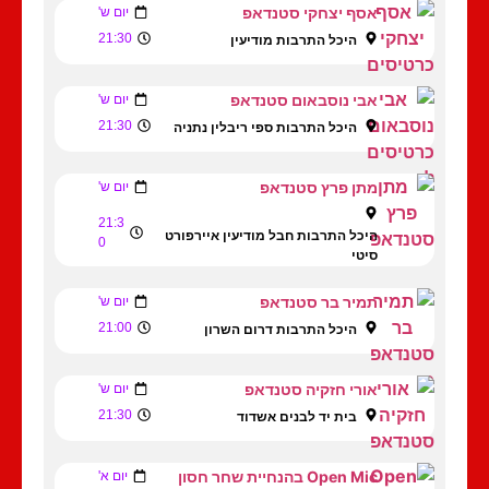
אסף יצחקי סטנדאפ
יום ש'
21:30
היכל התרבות מודיעין
אבי נוסבאום סטנדאפ
יום ש'
21:30
היכל התרבות ספי ריבלין נתניה
מתן פרץ סטנדאפ
יום ש'
21:3
היכל התרבות חבל מודיעין איירפורט
0
סיטי
תמיר בר סטנדאפ
יום ש'
21:00
היכל התרבות דרום השרון
אורי חזקיה סטנדאפ
יום ש'
21:30
בית יד לבנים אשדוד
Open Mic בהנחיית שחר חסון
יום א'