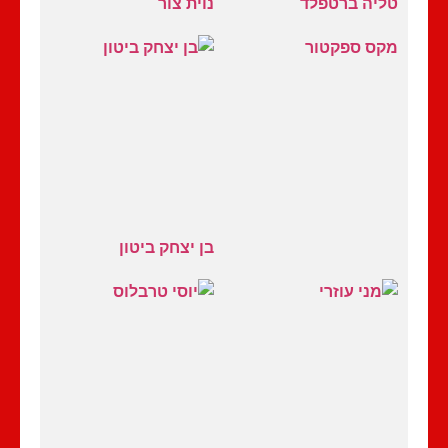
טליה ברטפלד
נוית צור
מקס ספקטור
בן יצחק ביטון