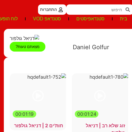
התחברות
בית
סטנדאפיסטים
סטנדאפ VOD
לוח הופעו
Daniel Golfur
מצאתם טעות?
00:01:19
00:01:24
זוג שלא רב | דניאל
חות'ים 2 | דניאל גולפור