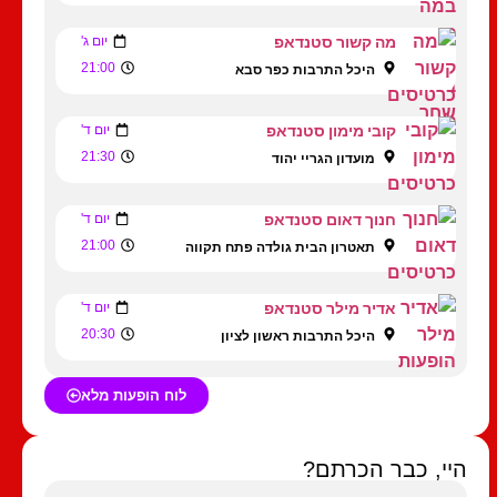
מה קשור סטנדאפ
יום ג'
21:00
היכל התרבות כפר סבא
קובי מימון סטנדאפ
יום ד'
21:30
מועדון הגריי יהוד
חנוך דאום סטנדאפ
יום ד'
21:00
תאטרון הבית גולדה פתח תקווה
אדיר מילר סטנדאפ
יום ד'
20:30
היכל התרבות ראשון לציון
לוח הופעות מלא
היי, כבר הכרתם?