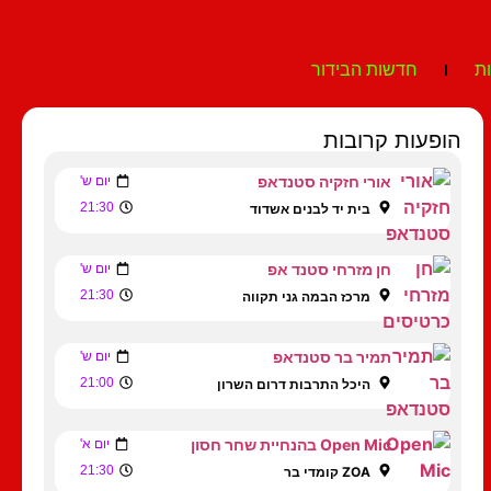
ת
חדשות הבידור
הופעות קרובות
אורי חזקיה סטנדאפ
יום ש'
21:30
בית יד לבנים אשדוד
חן מזרחי סטנד אפ
יום ש'
21:30
מרכז הבמה גני תקווה
תמיר בר סטנדאפ
יום ש'
21:00
היכל התרבות דרום השרון
Open Mic בהנחיית שחר חסון
יום א'
21:30
ZOA קומדי בר