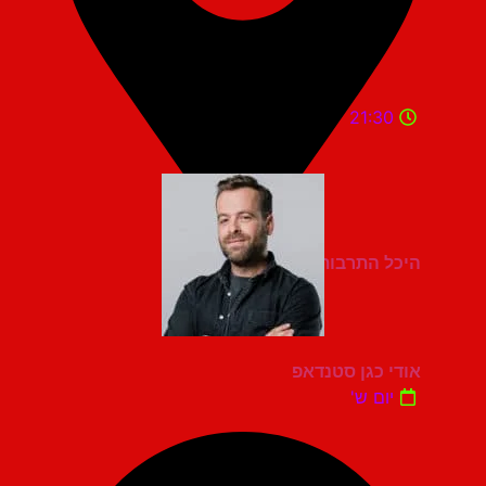
21:30
היכל התרבות מעלות תרשיחא
אודי כגן סטנדאפ
יום ש'