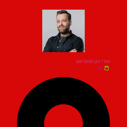
אודי כגן סטנדאפ
יום ו'