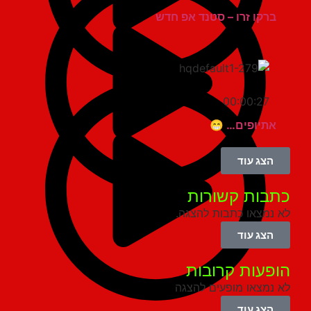
ברקו זרו – סטנד אפ חדש
00:00:27
אתיופים… 😁
הצג עוד
בות קשורות
נמצאו כתבות להצגה.
הצג עוד
פעות קרובות
נמצאו מופעים להצגה
הצג עוד