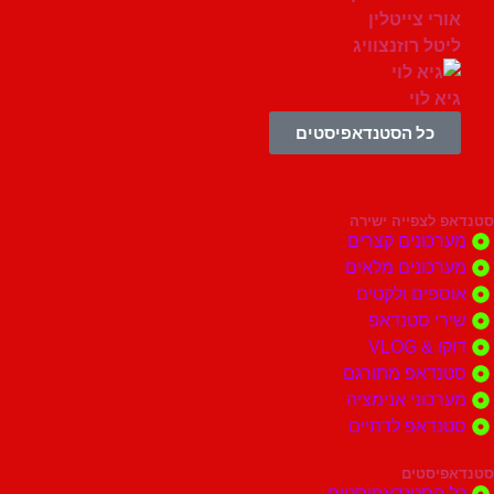
י צייטלין
ל רוזנצוויג
 לוי
כל הסטנדאפיסטים
צפייה ישירה
ונים קצרים
ונים מלאים
ים ולקטים
י סטנדאפ
 VLOG
דאפ מתורגם
וני אנימציה
דאפ לדתיים
סטים
הסטנדאפיסטים