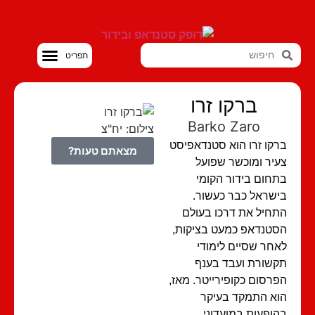
סטנדאפ VOD
ברקו זרו
Barko Zaro
צילום: יח"צ
קו זרו הוא סטנדאפיסט
מצאתם טעות?
יר ומוכשר שפועל
חום בידור הקומי
שראל כבר כעשור.
חיל את דרכו בעולם
טנדאפ כמעט בציקות,
חר שסיים לימודי
שורת ועבד בענף
רסום כקופירייטר. מאז,
א התמקד בעיקר
ופעות במועדוני