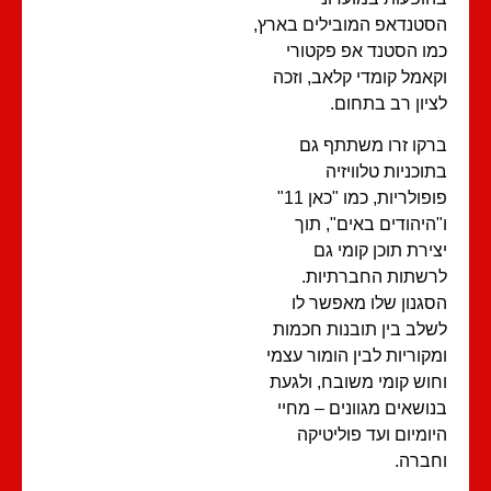
טנדאפ המובילים בארץ,
ו הסטנד אפ פקטורי
אמל קומדי קלאב, וזכה
יון רב בתחום.
קו זרו משתתף גם
וכניות טלוויזיה
פופולריות, כמו "כאן 11"
היהודים באים", תוך
ירת תוכן קומי גם
שתות החברתיות.
גנון שלו מאפשר לו
לב בין תובנות חכמות
קוריות לבין הומור עצמי
וש קומי משובח, ולגעת
ושאים מגוונים – מחיי
ומיום ועד פוליטיקה
ברה.