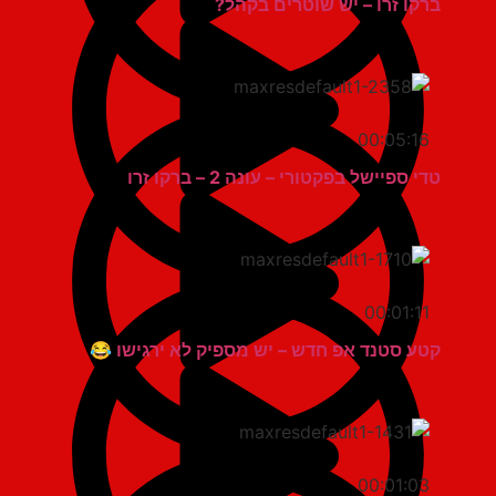
ברקו זרו – יש שוטרים בקהל?
00:05:16
טדי ספיישל בפקטורי – עונה 2 – ברקו זרו
00:01:11
קטע סטנד אפ חדש – יש מספיק לא ירגישו 😂
00:01:03