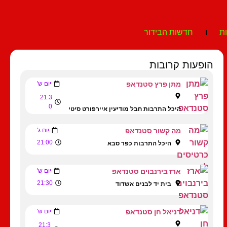
ת
חדשות הבידור
הופעות קרובות
מתן פרץ סטנדאפ
יום ש'
21:3
0
היכל התרבות חבל מודיעין איירפורט סיטי
מה קשור סטנדאפ
יום ג'
21:00
היכל התרבות כפר סבא
ארז בירנבוים סטנדאפ
יום ש'
21:30
בית יד לבנים אשדוד
דניאל חן סטנדאפ
יום ש'
21:3