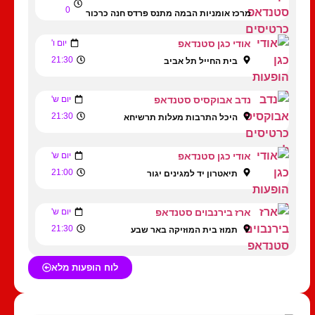
0
מרכז אומניות הבמה מתנס פרדס חנה כרכור
אודי כגן סטנדאפ
יום ו'
21:30
בית החייל תל אביב
נדב אבוקסיס סטנדאפ
יום ש'
21:30
היכל התרבות מעלות תרשיחא
אודי כגן סטנדאפ
יום ש'
21:00
תיאטרון יד למגינים יגור
ארז בירנבוים סטנדאפ
יום ש'
21:30
תמוז בית המוזיקה באר שבע
לוח הופעות מלא