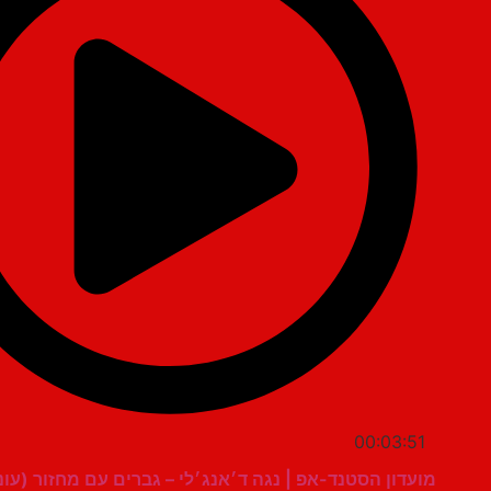
00:03:51
מועדון הסטנד-אפ | נגה ד׳אנג׳לי – גברים עם מחזור (עונה 2, פרק 