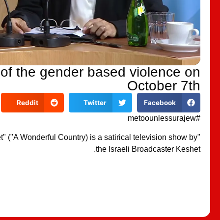
of the gender based violence on
October 7th
Reddit
Twitter
Facebook
#metoounlessurajew
t" ("A Wonderful Country) is a satirical television show by
the Israeli Broadcaster Keshet.