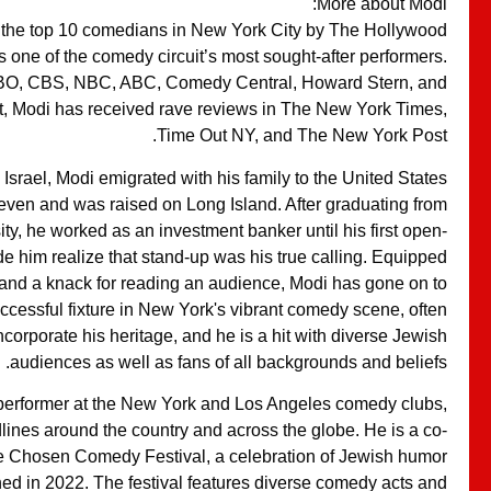
More about Modi:
 the top 10 comedians in New York City by The Hollywood
s one of the comedy circuit’s most sought-after performers.
BO, CBS, NBC, ABC, Comedy Central, Howard Stern, and
t, Modi has received rave reviews in The New York Times,
Time Out NY, and The New York Post.
, Israel, Modi emigrated with his family to the United States
seven and was raised on Long Island. After graduating from
ty, he worked as an investment banker until his first open-
e him realize that stand-up was his true calling. Equipped
 and a knack for reading an audience, Modi has gone on to
cessful fixture in New York's vibrant comedy scene, often
incorporate his heritage, and he is a hit with diverse Jewish
audiences as well as fans of all backgrounds and beliefs.
performer at the New York and Los Angeles comedy clubs,
lines around the country and across the globe. He is a co-
e Chosen Comedy Festival, a celebration of Jewish humor
ed in 2022. The festival features diverse comedy acts and