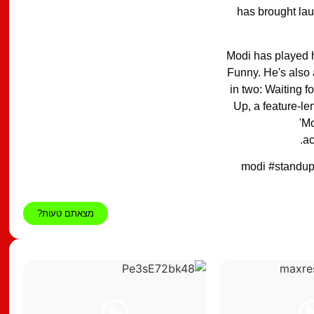
has brought lau
Modi has played 
Funny. He's also 
in two: Waiting 
Up, a feature-le
'M
ac
#modi #stand
מצאתם טעות?