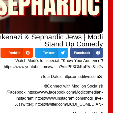
hkenazi & Sephardic Jews | Modi
Stand Up Comedy
Reddit
Twitter
Facebook
Watch Modi's full special, "Know Your Audience"!
https://www.youtube.com/watch?v=iPF3GkKuPVc&t=2s
🎤Tour Dates: https://modilive.com/
🌐Connect with Modi on Socials🌐
▪️Facebook: https://www.facebook.com/Modicomedian/
▪️Instagram: https://www.instagram.com/modi_live
▪️X (Twitter): https://twitter.com/MODI_COMEDIAN