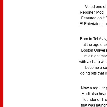
Voted one of
Reporter, Modi i
Featured on H
E! Entertainmen
Born in Tel Aviv
at the age of 
Boston Universi
mic night mad
with a sharp wit
become a suc
doing bits that 
Now a regular 
Modi also head
founder of Th
that was launch