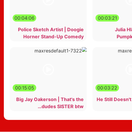
00:04:06
00:03:21
Police Sketch Artist | Doogie
Julia H
Horner Stand-Up Comedy
Pumpki
00:15:05
00:03:22
Big Jay Oakerson | That's the
He Still Doesn'
dudes SISTER btw…