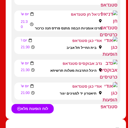
דניאל חן סטנדאפ
יום ש'
21:3
0
מרכז אומניות הבמה מתנס פרדס חנה כרכור
אודי כגן סטנדאפ
יום ו'
21:30
בית החייל תל אביב
נדב אבוקסיס סטנדאפ
יום ש'
21:30
היכל התרבות מעלות תרשיחא
אודי כגן סטנדאפ
יום ש'
21:00
תיאטרון יד למגינים יגור
לוח הופעות מלא