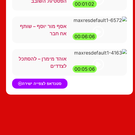
הפסטיגל השובב
00:01:02
אסף מור יוסף – שותף
אח חבר
00:06:06
אוהד מימרן – להסתכל
לצדדים
00:05:06
סטנדאפ לצפייה ישירה