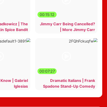
00:15:12
ladkowicz | The
Jimmy Carr Being Cancelled?
n Spice Bandit
| More Jimmy Carr
00:07:27
t Know | Gabriel
Dramatic Italians | Frank
Iglesias
Spadone Stand-Up Comedy