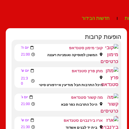
ת
חדשות הבידור
הופעות קרובות
קובי מימון סטנדאפ
יום ה'
21:00
המשכן למוסיקה ואומניות רעננה
מתן פרץ סטנדאפ
יום ש'
21:3
0
היכל התרבות חבל מודיעין איירפורט סיטי
מה קשור סטנדאפ
יום ג'
21:00
היכל התרבות כפר סבא
ארז בירנבוים סטנדאפ
יום ש'
21:30
בית יד לבנים אשדוד