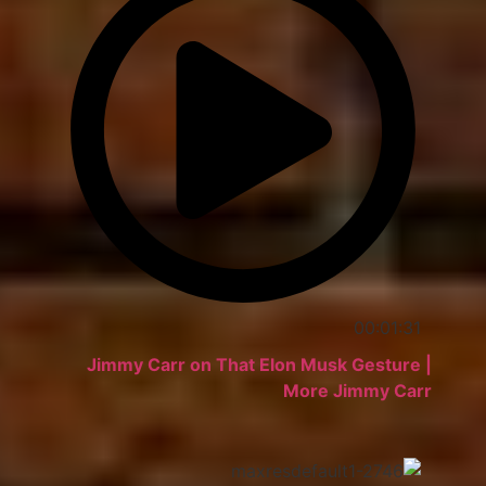
00:01:31
Jimmy Carr on That Elon Musk Gesture |
More Jimmy Carr