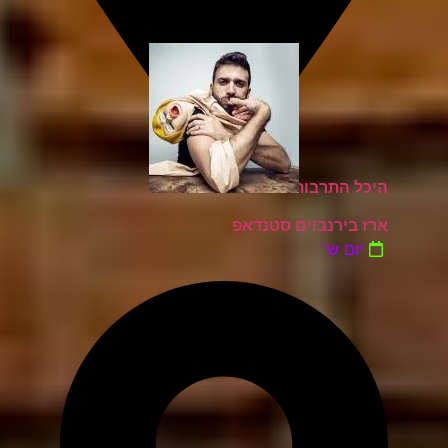
היכל התרבות כפר סבא
ארז בירנבוים סטנדאפ
יום ש'