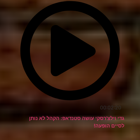
00:02:20
גדי וילצ'רסקי עושה סטנדאפ: הקהל לא נותן
לסיים הופעה!