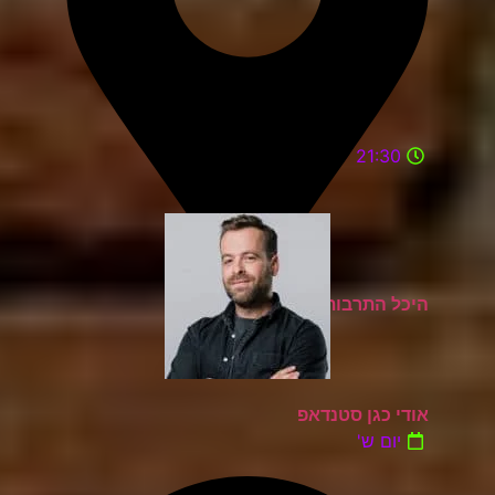
21:30
היכל התרבות מעלות תרשיחא
אודי כגן סטנדאפ
יום ש'