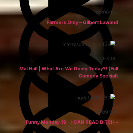
00:06:16
Farmers Only – Gilbert Lawand
00:57:08
Mal Hall | What Are We Doing Today?! (Full
Comedy Special)
00:09:04
– Funny Monday 19 – I CAN READ BITCH