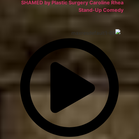
SHAMED by Plastic Surgery Caroline Rhea
Stand-Up Comedy