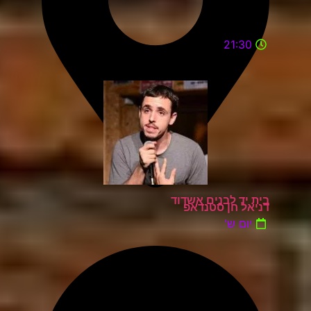
21:30
בית יד לבנים אשדוד
דניאל חן סטנדאפ
יום ש'