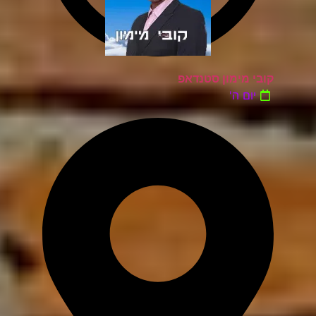
קובי מימון סטנדאפ
יום ה'