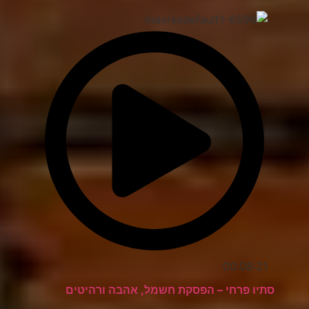
00:08:21
סתיו פרחי – הפסקת חשמל, אהבה ורהיטים