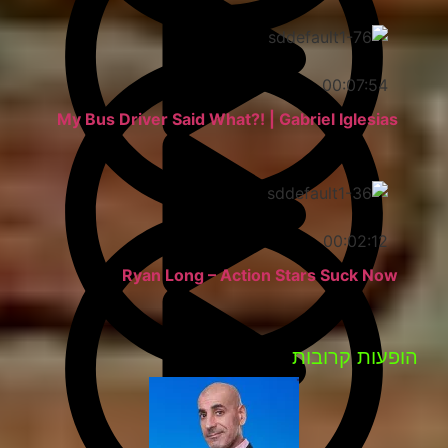
00:07:54
My Bus Driver Said What?! | Gabriel Iglesias
00:02:12
Ryan Long – Action Stars Suck Now
הופעות קרובות