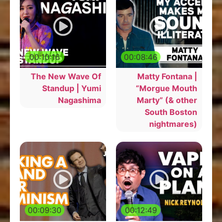
00:10:16
00:08:46
The New Wave Of
Matty Fontana |
Standup | Yumi
“Morgue Mouth
Nagashima
Marty” (& other
South Boston
nightmares)
00:09:30
00:12:49