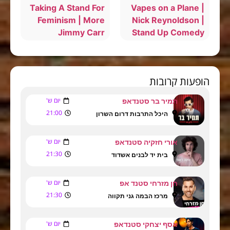
Taking A Stand For
Vapes on a Plane |
Feminism | More
Nick Reynoldson |
Jimmy Carr
Stand Up Comedy
הופעות קרובות
יום ש'
תמיר בר סטנדאפ
21:00
היכל התרבות דרום השרון
יום ש'
אורי חזקיה סטנדאפ
21:30
בית יד לבנים אשדוד
יום ש'
חן מזרחי סטנד אפ
21:30
מרכז הבמה גני תקווה
יום ש'
אסף יצחקי סטנדאפ