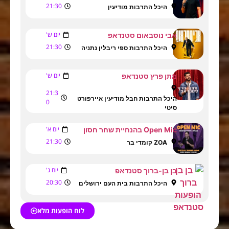
21:30
היכל התרבות מודיעין
יום ש'
אבי נוסבאום סטנדאפ
21:30
היכל התרבות ספי ריבלין נתניה
יום ש'
מתן פרץ סטנדאפ
21:3
היכל התרבות חבל מודיעין איירפורט
0
סיטי
יום א'
Open Mic בהנחיית שחר חסון
21:30
ZOA קומדי בר
יום ג'
בן בן-ברוך סטנדאפ
20:30
היכל התרבות בית העם ירושלים
לוח הופעות מלא