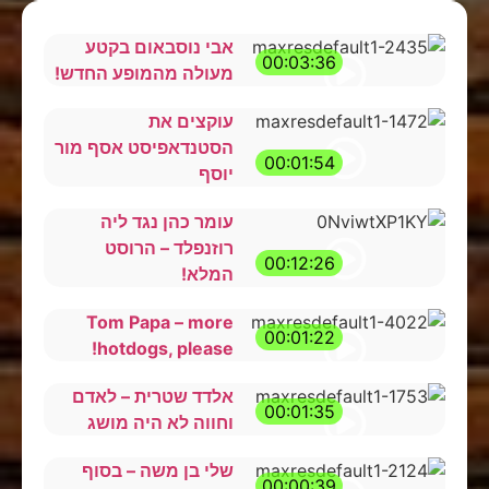
אבי נוסבאום בקטע
00:03:36
מעולה מהמופע החדש!
עוקצים את
הסטנדאפיסט אסף מור
00:01:54
יוסף
עומר כהן נגד ליה
רוזנפלד – הרוסט
00:12:26
המלא!
Tom Papa – more
00:01:22
hotdogs, please!
אלדד שטרית – לאדם
00:01:35
וחווה לא היה מושג
שלי בן משה – בסוף
00:00:39