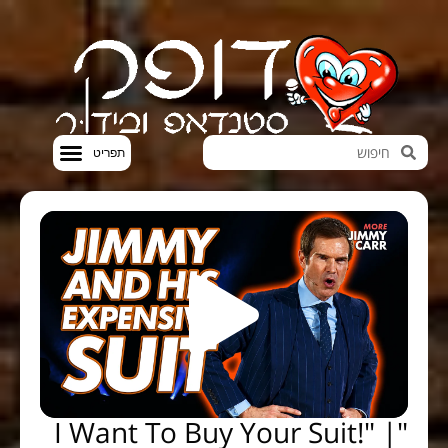
חדשות הבידור
סטנדאפ VOD
"I Want To Buy Your Suit!" |