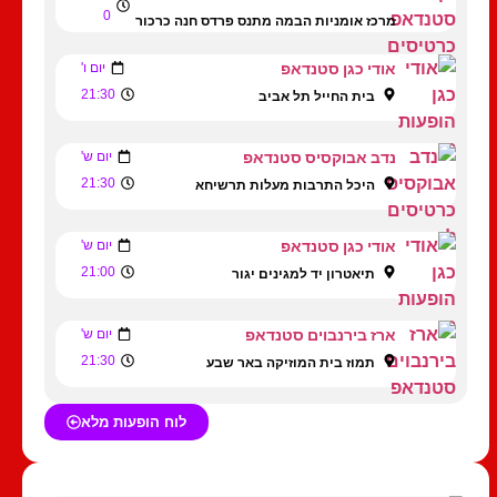
0
מרכז אומניות הבמה מתנס פרדס חנה כרכור
אודי כגן סטנדאפ
יום ו'
21:30
בית החייל תל אביב
נדב אבוקסיס סטנדאפ
יום ש'
21:30
היכל התרבות מעלות תרשיחא
אודי כגן סטנדאפ
יום ש'
21:00
תיאטרון יד למגינים יגור
ארז בירנבוים סטנדאפ
יום ש'
21:30
תמוז בית המוזיקה באר שבע
לוח הופעות מלא