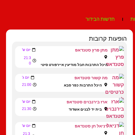
ת
חדשות הבידור
הופעות קרובות
מתן פרץ סטנדאפ
יום ש'
21:3
0
היכל התרבות חבל מודיעין איירפורט סיטי
מה קשור סטנדאפ
יום ג'
21:00
היכל התרבות כפר סבא
ארז בירנבוים סטנדאפ
יום ש'
21:30
בית יד לבנים אשדוד
דניאל חן סטנדאפ
יום ש'
21:3