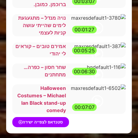
00:03:07
ברוכמן. כמובן.
נויה מנדל – מתגעגעת
לימים שהייתי עושה
00:01:27
קניות לעצמי
אמירם טובים – קוראים
00:05:25
לי יהודי
שחר חסון – כפרה…
00:06:30
מתחתנים
Halloween
Costumes – Michael
Ian Black stand-up
00:07:07
comedy
סטנדאפ לצפייה ישירה