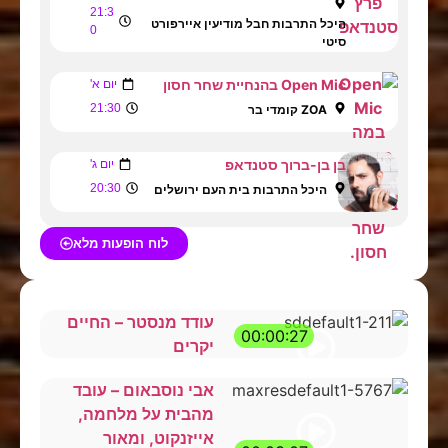
21:3
היכל התרבות חבל מודיעין איירפורט
0
סיטי
Open Mic בהנחיית שחר חסון
יום א'
21:30
ZOA קומדי בר
בן בן-ברוך סטנדאפ
יום ג'
20:30
היכל התרבות בית העם ירושלים
לוח הופעות מלא
עודד מנסטר – החיים
00:00:27
יקרים
אבי נוסבאום – עובד
מהבית על מלחמה,
אייזנקוט, ומאור