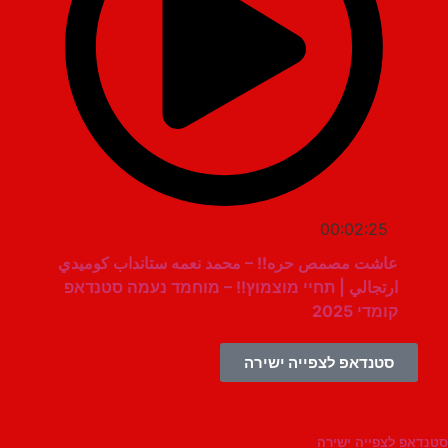
00:02:25
عاشت مصمص حره!! – محمد نعمه ستانداب كوميدي
ارتجالي | תחיי מוצמוץ!! – מוחמד נעמה סטנדאפ
קומדי 2025
סטנדאפ לצפייה ישירה
צפייה ישירה