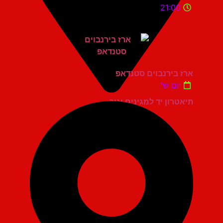
21:00
ארז בירנבוים סטנדאפ
יום ש'
תיאטרון יד למגינים יגור