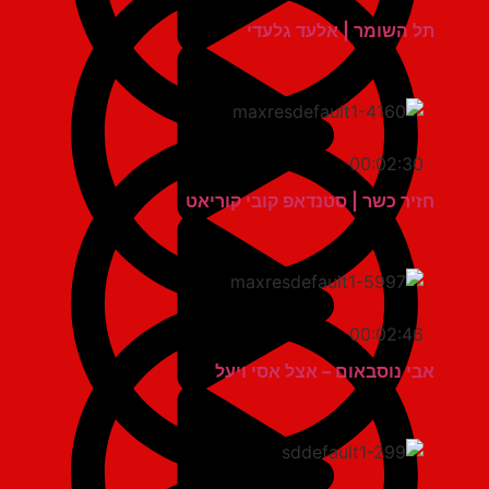
תל השומר | אלעד גלעדי
00:02:30
חזיר כשר | סטנדאפ קובי קוריאט
00:02:46
אבי נוסבאום – אצל אסי ויעל