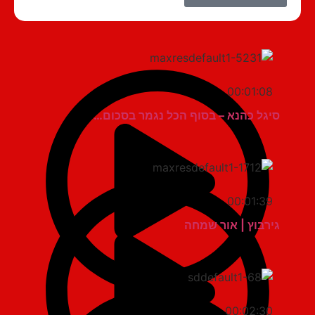
00:01:08
סיגל כהנא – בסוף הכל נגמר בסכום…
00:01:39
גירבוץ | אור שמחה
00:02:30