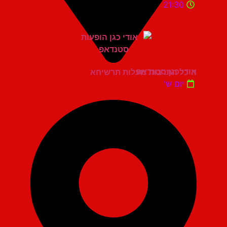
21:30
אודי כגן סטנדאפ
היכל התרבות מעלות תרשיחא
יום ש'