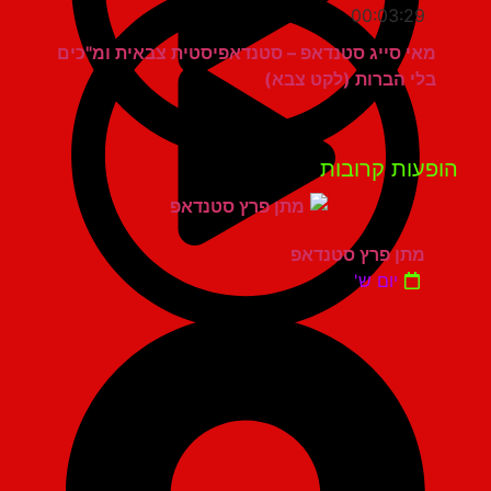
00:03:29
מאי סייג סטנדאפ – סטנדאפיסטית צבאית ומ"כים
בלי הברות (לקט צבא)
פעות קרובות
מתן פרץ סטנדאפ
יום ש'