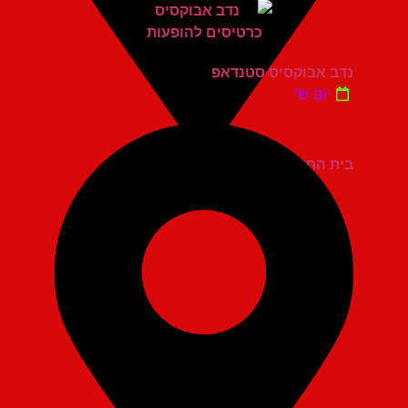
נדב אבוקסיס סטנדאפ
יום ש'
בית החייל תל אביב