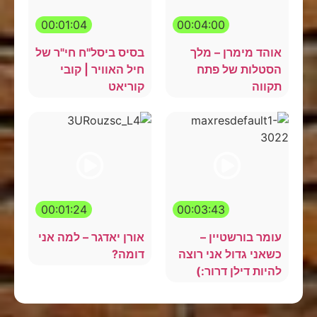
00:01:04
00:04:00
אוהד מימרן – מלך
בסיס ביסל"ח חי"ר של
הסטלות של פתח
חיל האוויר | קובי
תקווה
קוריאט
00:01:24
00:03:43
עומר בורשטיין –
אורן יאדגר – למה אני
כשאני גדול אני רוצה
דומה?
להיות דילן דרור:)