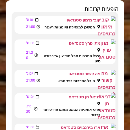
הופעות קרובות
יום ה'
קובי מימון סטנדאפ
21:00
המשכן למוסיקה ואומניות רעננה
יום ש'
מתן פרץ סטנדאפ
21:3
היכל התרבות חבל מודיעין איירפורט
0
סיטי
יום ג'
מה קשור סטנדאפ
21:00
היכל התרבות כפר סבא
יום ש'
דניאל חן סטנדאפ
21:
מרכז אומניות הבמה מתנס פרדס חנה
30
כרכור
יום ש'
ארז בירנבוים סטנדאפ