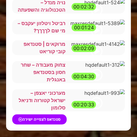
נויה מנדל –
00:02:32
הטכנולוגיה והשפעתה
רביטל ויטלזון יעקבס –
00:01:24
מי שם לךךךך?
מרוקאים | סטנדאפ
00:02:09
קובי קוריאט
צחוק מעבודה – שחר
חסון בסטנדאפ
00:04:30
באנגלית
מערכוני יאצפן –
ישראל קטורזה ודניאל
00:20:33
סלומון
סטנדאפ לצפייה ישירה