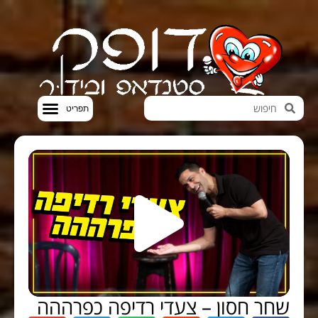
חדשות הבידור
סטנדאפ VOD
שחר חסון – צעדי רדיפה כפרההה