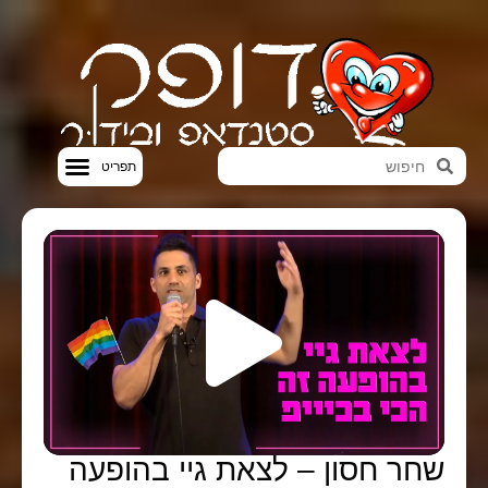
סטנדאפ VOD
שחר חסון – לצאת גיי בהופעה