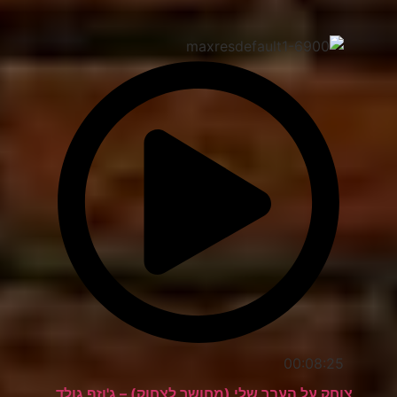
00:08:25
צוחק על העבר שלי (מחושך לצחוק) – ג'וזף גולד