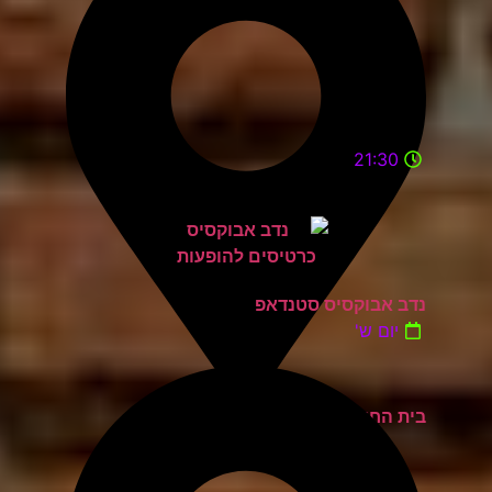
21:30
נדב אבוקסיס סטנדאפ
יום ש'
בית החייל תל אביב