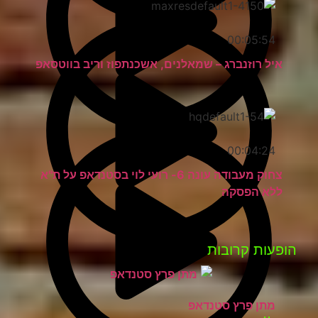
00:05:54
איל רוזנברג – שמאלנים, אשכנתפוז וריב בווטסאפ
00:04:24
צחוק מעבודה עונה 6- רועי לוי בסטנדאפ על ת"א
ללא הפסקה
הופעות קרובות
מתן פרץ סטנדאפ