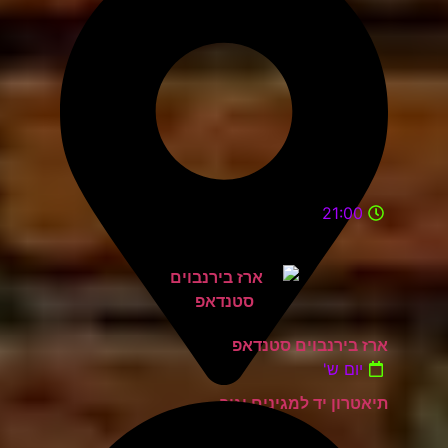
21:00
ארז בירנבוים סטנדאפ
יום ש'
תיאטרון יד למגינים יגור