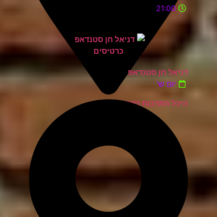
21:00
דניאל חן סטנדאפ
יום ש'
היכל התרבות כפר סבא