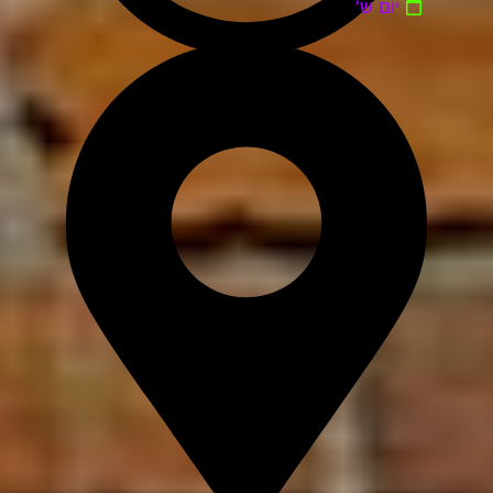
יום ש'