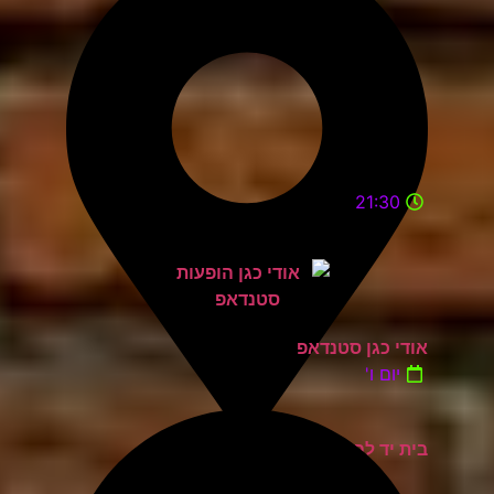
21:30
אודי כגן סטנדאפ
יום ו'
בית יד לבנים אשדוד