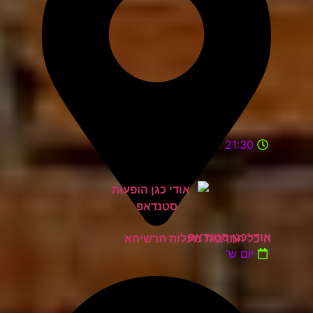
21:30
אודי כגן סטנדאפ
היכל התרבות מעלות תרשיחא
יום ש'