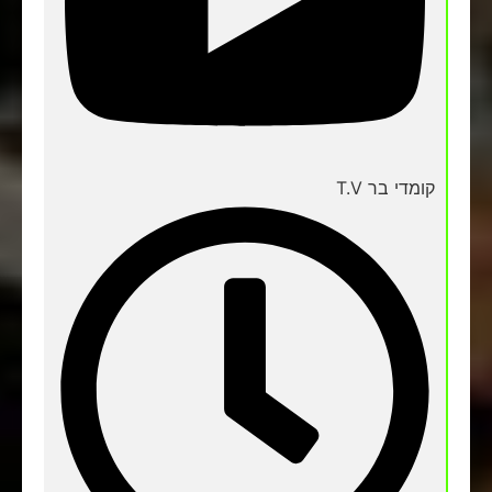
קומדי בר T.V