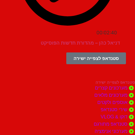
00:02:40
דניאל כהן – מהדורת חדשות הפוסיקט
סטנדאפ לצפייה ישירה
צפייה ישירה
ונים קצרים
ונים מלאים
ים ולקטים
י סטנדאפ
 VLOG
דאפ מתורגם
וני אנימציה