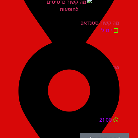
מה קשור סטנדאפ
יום ג'
ZOA קומדי בר
21:00