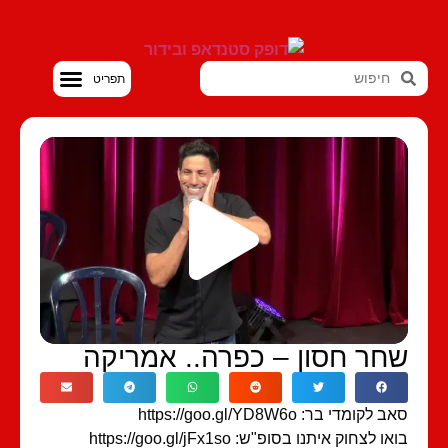
סטנדאפ VOD
חר חסון – כפרה.. אמריקה
 לקומדי בר: https://goo.gl/YD8W6o
ו לצחוק איתנו בסופ"ש: https://goo.gl/jFx1so