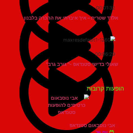
00:01:32
אלדד שטרית – איך איבדתי את ההכרה בלבנון
00:06:29
שאולי בדישי סטנדאפ -" גורב גרב"
פעות קרובות
אבי נוסבאום סטנדאפ
יום ש'