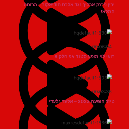
ירין פרנק ארליך נגד אלכס חודיאקוב – הרוסט
המלא!
00:06:04
רועי לוי מופע סטנד אפ חלק 8
00:03:36
טיזר הופעה 2023 – אלעד גלעדי