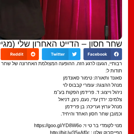
שחר חסון – הדייט האחרון שלי (מגיל 16+
Reddit
Twitter
Facebook
רבותיי, הגענו לרגע הזה. ההופעה המצולמת האחרונה של שחר ח
תודות ל:
סאונד ותאורה: טימור סאונדמן
מנהל ההצגה: עומרי קבבוס לוי
ניהול וייצוג: ד. פרידמן הפקות בע"מ
צלמים: ירדן עדי, נעם, ניצן, דניאל
מנהל ערוץ ועריכה: בן פרידמן
וכמובן שחר חסון האחד והיחיד.
מנוי לקומדי בר טי וי: https://goo.gl/YD8W6o
הפייסבוק שלנו : http://bit.ly/35xAf0c