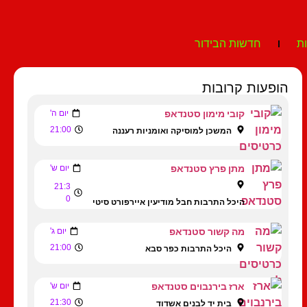
ת
חדשות הבידור
הופעות קרובות
קובי מימון סטנדאפ
יום ה'
21:00
המשכן למוסיקה ואומניות רעננה
מתן פרץ סטנדאפ
יום ש'
21:3
0
היכל התרבות חבל מודיעין איירפורט סיטי
מה קשור סטנדאפ
יום ג'
21:00
היכל התרבות כפר סבא
ארז בירנבוים סטנדאפ
יום ש'
21:30
בית יד לבנים אשדוד