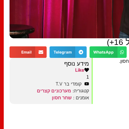
)
Email
Telegram
WhatsApp
סון.
מידע נוסף
Like
1
קומדי בר T.V
קטגוריה:
מערכונים קצרים
אומנים :
שחר חסון