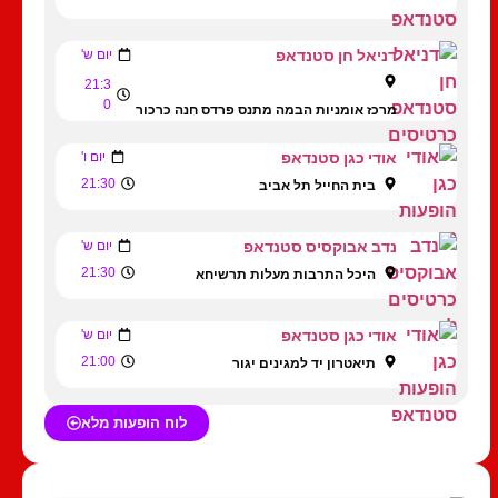
דניאל חן סטנדאפ
יום ש'
21:3
0
מרכז אומניות הבמה מתנס פרדס חנה כרכור
אודי כגן סטנדאפ
יום ו'
21:30
בית החייל תל אביב
נדב אבוקסיס סטנדאפ
יום ש'
21:30
היכל התרבות מעלות תרשיחא
אודי כגן סטנדאפ
יום ש'
21:00
תיאטרון יד למגינים יגור
לוח הופעות מלא