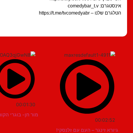
אינסטגרם: comedybar_t.v
הטלגרם שלנו – https://t.me/tvcomedyabr
00:01:30
מור חן- בוגרי הקור
00:02:52
גיורא זינגר – העם עם זלנסקי!